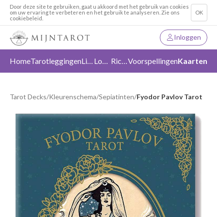
Door deze site te gebruiken, gaat u akkoord met het gebruik van cookies
om uw ervaring te verbeteren en het gebruik te analyseren. Zie ons
OK
cookiebeleid.
Inloggen
Home
Tarotleggingen
Liefde
Loslaten
Richting
Voorspellingen
Kaarten
Tarot Decks
/
Kleurenschema
/
Sepiatinten
/
Fyodor Pavlov Tarot