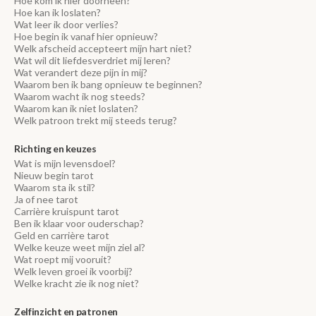
Hoe kom ik hier doorheen?
Hoe kan ik loslaten?
Wat leer ik door verlies?
Hoe begin ik vanaf hier opnieuw?
Welk afscheid accepteert mijn hart niet?
Wat wil dit liefdesverdriet mij leren?
Wat verandert deze pijn in mij?
Waarom ben ik bang opnieuw te beginnen?
Waarom wacht ik nog steeds?
Waarom kan ik niet loslaten?
Welk patroon trekt mij steeds terug?
Richting en keuzes
Wat is mijn levensdoel?
Nieuw begin tarot
Waarom sta ik stil?
Ja of nee tarot
Carrière kruispunt tarot
Ben ik klaar voor ouderschap?
Geld en carrière tarot
Welke keuze weet mijn ziel al?
Wat roept mij vooruit?
Welk leven groei ik voorbij?
Welke kracht zie ik nog niet?
Zelfinzicht en patronen