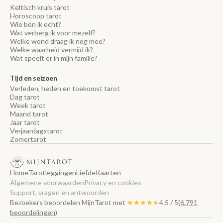
Keltisch kruis tarot
Horoscoop tarot
Wie ben ik echt?
Wat verberg ik voor mezelf?
Welke wond draag ik nog mee?
Welke waarheid vermijd ik?
Wat speelt er in mijn familie?
Tijd en seizoen
Verleden, heden en toekomst tarot
Dag tarot
Week tarot
Maand tarot
Jaar tarot
Verjaardagstarot
Zomertarot
Home
Tarotleggingen
Liefde
Kaarten
Algemene voorwaarden
Privacy en cookies
Support, vragen en antwoorden
Bezoekers beoordelen MijnTarot met
★★★★★
★★★★★
4.5 / 5
(6.791
beoordelingen)