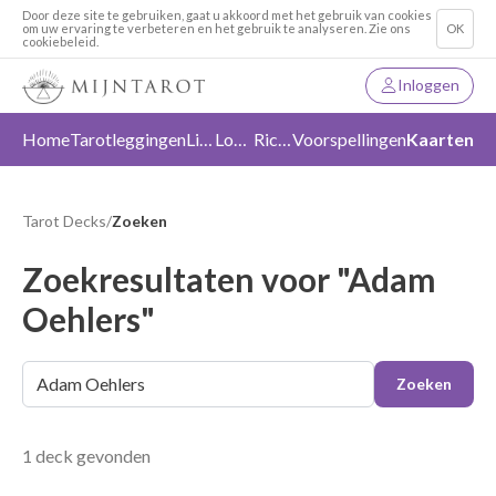
Door deze site te gebruiken, gaat u akkoord met het gebruik van cookies
om uw ervaring te verbeteren en het gebruik te analyseren. Zie ons
OK
cookiebeleid.
Inloggen
Home
Tarotleggingen
Liefde
Loslaten
Richting
Voorspellingen
Kaarten
Tarot Decks
/
Zoeken
Zoekresultaten voor "Adam
Oehlers"
Zoeken
1 deck gevonden