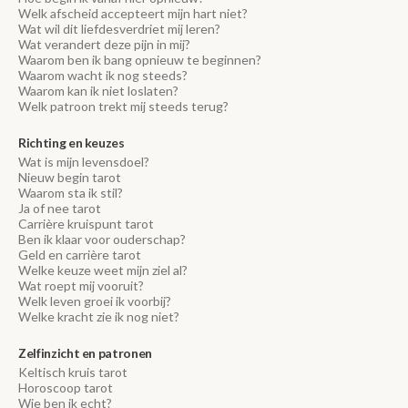
Welk afscheid accepteert mijn hart niet?
Wat wil dit liefdesverdriet mij leren?
Wat verandert deze pijn in mij?
Waarom ben ik bang opnieuw te beginnen?
Waarom wacht ik nog steeds?
Waarom kan ik niet loslaten?
Welk patroon trekt mij steeds terug?
Richting en keuzes
Wat is mijn levensdoel?
Nieuw begin tarot
Waarom sta ik stil?
Ja of nee tarot
Carrière kruispunt tarot
Ben ik klaar voor ouderschap?
Geld en carrière tarot
Welke keuze weet mijn ziel al?
Wat roept mij vooruit?
Welk leven groei ik voorbij?
Welke kracht zie ik nog niet?
Zelfinzicht en patronen
Keltisch kruis tarot
Horoscoop tarot
Wie ben ik echt?