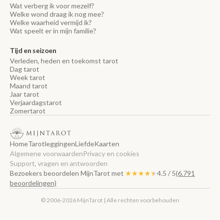
Wat verberg ik voor mezelf?
Welke wond draag ik nog mee?
Welke waarheid vermijd ik?
Wat speelt er in mijn familie?
Tijd en seizoen
Verleden, heden en toekomst tarot
Dag tarot
Week tarot
Maand tarot
Jaar tarot
Verjaardagstarot
Zomertarot
Home
Tarotleggingen
Liefde
Kaarten
Algemene voorwaarden
Privacy en cookies
Support, vragen en antwoorden
Bezoekers beoordelen MijnTarot met
★★★★★
★★★★★
4.5 / 5
(6.791
beoordelingen)
© 2006-2026 MijnTarot | Alle rechten voorbehouden