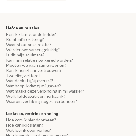
Liefde en relaties
Ben ik klaar voor de liefde?
Komt mijn ex terug?
Waar staat onze relatie?
Worden we samen gelukkig?
Is dit mijn soulmate?
Kan mijn relatie nog gered worden?
Moeten we gaan samenwonen?
Kan ik hem/haar vertrouwen?
Tweelingziel tarot
Wat denkt hij/zij over mij?
Wat hoop ik dat zij mij geven?
Wat maakt deze verbinding in mij wakker?
Welk liefdespatroon herhaal ik?
Waarom voel ik mij nog zo verbonden?
Loslaten, verdriet en heling
Hoe kom ik hier doorheen?
Hoe kan ik loslaten?
Wat leer ik door verlies?
Hoe begin ik vanaf hier opnieuw?