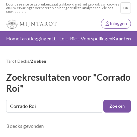
Door deze site te gebruiken, gaat u akkoord met het gebruik van cookies
om uw ervaring te verbeteren en het gebruik te analyseren. Zie ons
OK
cookiebeleid.
Inloggen
Home
Tarotleggingen
Liefde
Loslaten
Richting
Voorspellingen
Kaarten
Tarot Decks
/
Zoeken
Zoekresultaten voor "Corrado
Roi"
Zoeken
3 decks gevonden