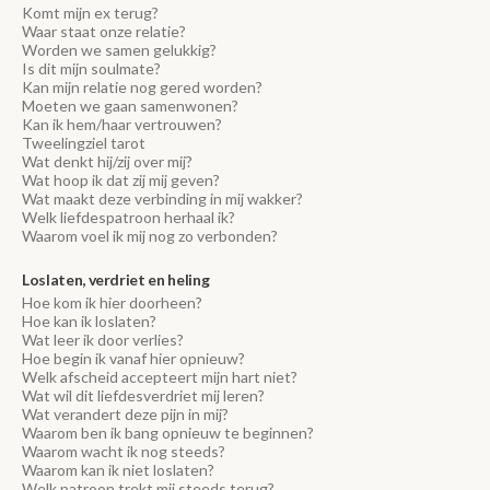
Komt mijn ex terug?
Waar staat onze relatie?
Worden we samen gelukkig?
Is dit mijn soulmate?
Kan mijn relatie nog gered worden?
Moeten we gaan samenwonen?
Kan ik hem/haar vertrouwen?
Tweelingziel tarot
Wat denkt hij/zij over mij?
Wat hoop ik dat zij mij geven?
Wat maakt deze verbinding in mij wakker?
Welk liefdespatroon herhaal ik?
Waarom voel ik mij nog zo verbonden?
Loslaten, verdriet en heling
Hoe kom ik hier doorheen?
Hoe kan ik loslaten?
Wat leer ik door verlies?
Hoe begin ik vanaf hier opnieuw?
Welk afscheid accepteert mijn hart niet?
Wat wil dit liefdesverdriet mij leren?
Wat verandert deze pijn in mij?
Waarom ben ik bang opnieuw te beginnen?
Waarom wacht ik nog steeds?
Waarom kan ik niet loslaten?
Welk patroon trekt mij steeds terug?