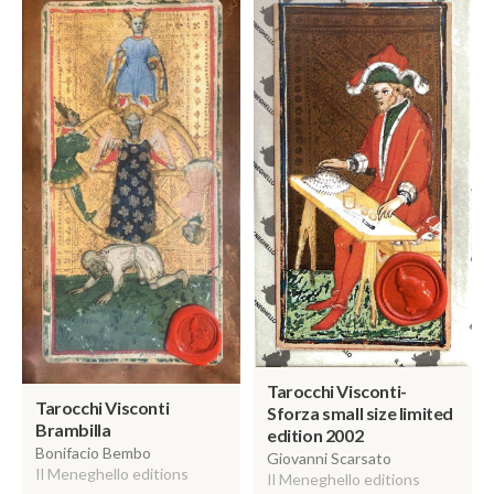
Tarocchi Visconti-
Tarocchi Visconti
Sforza small size limited
Brambilla
edition 2002
Bonifacio Bembo
Giovanni Scarsato
Il Meneghello editions
Il Meneghello editions