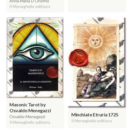
Anna Maria D'Onofrio
Il Meneghello editions
Masonic Tarot by
Osvaldo Menegazzi
Minchiate Etruria 1725
Osvaldo Menegazzi
Il Meneghello editions
Il Meneghello editions