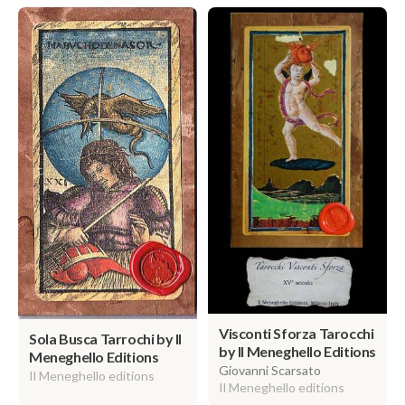
Visconti Sforza Tarocchi
Sola Busca Tarrochi by Il
by Il Meneghello Editions
Meneghello Editions
Giovanni Scarsato
Il Meneghello editions
Il Meneghello editions