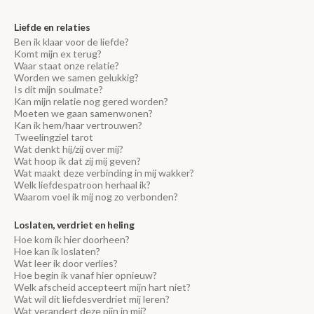
Liefde en relaties
Ben ik klaar voor de liefde?
Komt mijn ex terug?
Waar staat onze relatie?
Worden we samen gelukkig?
Is dit mijn soulmate?
Kan mijn relatie nog gered worden?
Moeten we gaan samenwonen?
Kan ik hem/haar vertrouwen?
Tweelingziel tarot
Wat denkt hij/zij over mij?
Wat hoop ik dat zij mij geven?
Wat maakt deze verbinding in mij wakker?
Welk liefdespatroon herhaal ik?
Waarom voel ik mij nog zo verbonden?
Loslaten, verdriet en heling
Hoe kom ik hier doorheen?
Hoe kan ik loslaten?
Wat leer ik door verlies?
Hoe begin ik vanaf hier opnieuw?
Welk afscheid accepteert mijn hart niet?
Wat wil dit liefdesverdriet mij leren?
Wat verandert deze pijn in mij?