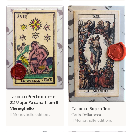
Tarocco Piedmontese
22 Major Arcana from Il
Meneghello
Tarocco Soprafino
Il Meneghello editions
Carlo Dellarocca
Il Meneghello editions