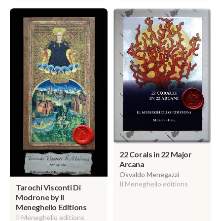
22 Corals in 22 Major
Arcana
Osvaldo Menegazzi
Il Meneghello editions
Tarochi Visconti Di
Modrone by Il
Meneghello Editions
Il Meneghello editions