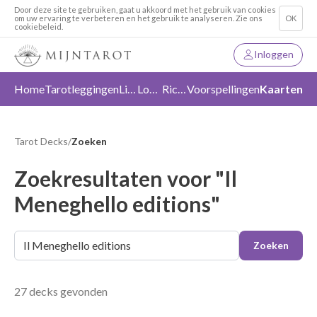
Door deze site te gebruiken, gaat u akkoord met het gebruik van cookies
om uw ervaring te verbeteren en het gebruik te analyseren. Zie ons
OK
cookiebeleid.
Inloggen
Home
Tarotleggingen
Liefde
Loslaten
Richting
Voorspellingen
Kaarten
Tarot Decks
/
Zoeken
Zoekresultaten voor "Il
Meneghello editions"
Zoeken
27 decks gevonden