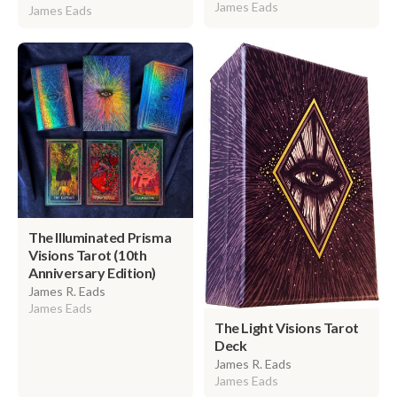
James Eads
James Eads
The Illuminated Prisma
Visions Tarot (10th
Anniversary Edition)
James R. Eads
James Eads
The Light Visions Tarot
Deck
James R. Eads
James Eads