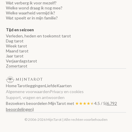
Wat verberg ik voor mezelf?
Welke wond draag ik nog mee?
Welke waarheid vermijd ik?
Wat speelt er in mijn familie?
Tijd en seizoen
Verleden, heden en toekomst tarot
Dag tarot
Week tarot
Maand tarot
Jaar tarot
Verjaardagstarot
Zomertarot
Home
Tarotleggingen
Liefde
Kaarten
Algemene voorwaarden
Privacy en cookies
Support, vragen en antwoorden
Bezoekers beoordelen MijnTarot met
★★★★★
★★★★★
4.5 / 5
(6.792
beoordelingen)
© 2006-2026 MijnTarot | Alle rechten voorbehouden