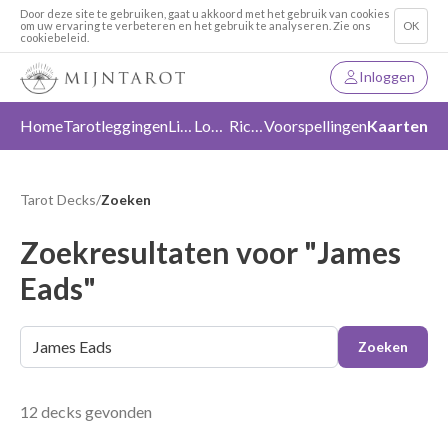
Door deze site te gebruiken, gaat u akkoord met het gebruik van cookies
om uw ervaring te verbeteren en het gebruik te analyseren. Zie ons
OK
cookiebeleid.
Inloggen
Home
Tarotleggingen
Liefde
Loslaten
Richting
Voorspellingen
Kaarten
Tarot Decks
/
Zoeken
Zoekresultaten voor "James
Eads"
Zoeken
12 decks gevonden