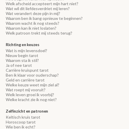
Welk afscheid accepteert mijn hart niet?
Wat wil dit liefdesverdriet mij leren?
Wat verandert deze pijn in mij?
Waarom ben ik bang opnieuw te beginnen?
Waarom wacht ik nog steeds?
Waarom kan ik niet loslaten?
Welk patroon trekt mij steeds terug?
Richting en keuzes
Wat is mijn levensdoel?
Nieuw begin tarot
Waarom sta ik stil?
Ja of nee tarot
Carrière kruispunt tarot
Ben ik klaar voor ouderschap?
Geld en carrière tarot
Welke keuze weet mijn ziel al?
Wat roept mij vooruit?
Welk leven groei ik voorbij?
Welke kracht zie ik nog niet?
Zelfinzicht en patronen
Keltisch kruis tarot
Horoscoop tarot
Wie ben ik echt?