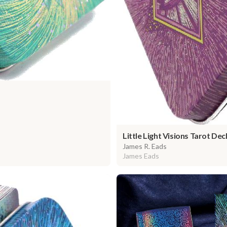
Little Light Visions Tarot Deck
James R. Eads
James Eads