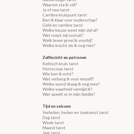
Waarom sta ik stil?
Ja of nee tarot
Carrière kruispunt tarot
Ben ik klaar voor ouderschap?
Geld en carrière tarot
Welke keuze weet mijn ziel al?
Wat roept mij vooruit?
Welk leven groei ik voorbij?
Welke kracht zie ik nog niet?
Zelfinzicht en patronen
Keltisch kruis tarot
Horoscoop tarot
Wie ben ik echt?
Wat verberg ik voor mezelf?
Welke wond draag ik nog mee?
Welke waarheid vermijd ik?
Wat speelt er in mijn familie?
Tijd en seizoen
Verleden, heden en toekomst tarot
Dag tarot
Week tarot
Maand tarot
Jaar tarot