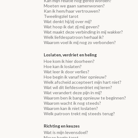
Kan mijn relatie nog gered worden?
Moeten we gaan samenwonen?
Kan ik hem/haar vertrouwen?
Tweelingziel tarot
Wat denkt hij/zij over mij?
Wat hoop ik dat zij mij geven?
Wat maakt deze verbinding in mij wakker?
Welk liefdespatroon herhaal ik?
Waarom voel ik mij nog zo verbonden?
Loslaten, verdriet en heling
Hoe kom ik hier doorheen?
Hoe kan ik loslaten?
Wat leer ik door verlies?
Hoe begin ik vanaf hier opnieuw?
Welk afscheid accepteert mijn hart niet?
Wat wil dit liefdesverdriet mij leren?
Wat verandert deze pijn in mij?
Waarom ben ik bang opnieuw te beginnen?
Waarom wacht ik nog steeds?
Waarom kan ik niet loslaten?
Welk patroon trekt mij steeds terug?
Richting en keuzes
Wat is mijn levensdoel?
Nieuw begin tarot