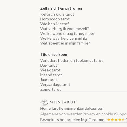
Zelfinzicht en patronen
Keltisch kruis tarot
Horoscoop tarot
Wie ben ik echt?
Wat verberg ik voor mezelf?
Welke wond draag ik nog mee?
Welke waarheid vermijd ik?
Wat speelt er in mijn familie?
Tijd en seizoen
Verleden, heden en toekomst tarot
Dag tarot
Week tarot
Maand tarot
Jaar tarot
Verjaardagstarot
Zomertarot
Home
Tarotleggingen
Liefde
Kaarten
Algemene voorwaarden
Privacy en cookies
Suppor
Bezoekers beoordelen MijnTarot met
★★★★★
★★★★★
4