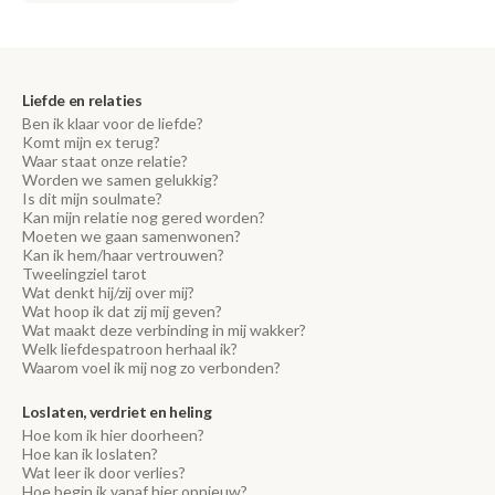
Liefde en relaties
Ben ik klaar voor de liefde?
Komt mijn ex terug?
Waar staat onze relatie?
Worden we samen gelukkig?
Is dit mijn soulmate?
Kan mijn relatie nog gered worden?
Moeten we gaan samenwonen?
Kan ik hem/haar vertrouwen?
Tweelingziel tarot
Wat denkt hij/zij over mij?
Wat hoop ik dat zij mij geven?
Wat maakt deze verbinding in mij wakker?
Welk liefdespatroon herhaal ik?
Waarom voel ik mij nog zo verbonden?
Loslaten, verdriet en heling
Hoe kom ik hier doorheen?
Hoe kan ik loslaten?
Wat leer ik door verlies?
Hoe begin ik vanaf hier opnieuw?