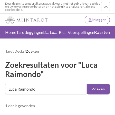
Door deze site te gebruiken, gaat u akkoord met het gebruik van cookies
om uw ervaring te verbeteren en het gebruik te analyseren. Zie ons
OK
cookiebeleid.
Inloggen
Home
Tarotleggingen
Liefde
Loslaten
Richting
Voorspellingen
Kaarten
Tarot Decks
/
Zoeken
Zoekresultaten voor "Luca
Raimondo"
Zoeken
1 deck gevonden