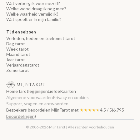
Wat verberg ik voor mezelf?
Welke wond draag ik nog mee?
Welke waarheid vermijd ik?
Wat speelt er in mijn familie?
Tijd en seizoen
Verleden, heden en toekomst tarot
Dag tarot
Week tarot
Maand tarot
Jaar tarot
Verjaardagstarot
Zomertarot
Home
Tarotleggingen
Liefde
Kaarten
Algemene voorwaarden
Privacy en cookies
Support, vragen en antwoorden
Bezoekers beoordelen MijnTarot met
★★★★★
★★★★★
4.5 / 5
(6.795
beoordelingen)
© 2006-2026 MijnTarot | Alle rechten voorbehouden