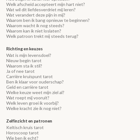
Welk afscheid accepteert mijn hart niet?
Wat wil dit liefdesverdriet mij leren?
Wat verandert deze pijn in mij?
Waarom ben ik bang opnieuw te beginnen?
Waarom wacht ik nog steeds?
Waarom kan ik niet loslaten?
Welk patroon trekt mij steeds terug?
Richting en keuzes
Wat is mijn levensdoel?
Nieuw begin tarot
Waarom sta ik stil?
Ja of nee tarot
Carrière kruispunt tarot
Ben ik klaar voor ouderschap?
Geld en carrière tarot
Welke keuze weet mijn ziel al?
Wat roept mij vooruit?
Welk leven groei ik voorbij?
Welke kracht zie ik nog niet?
Zelfinzicht en patronen
Keltisch kruis tarot
Horoscoop tarot
Wie ben ik echt?