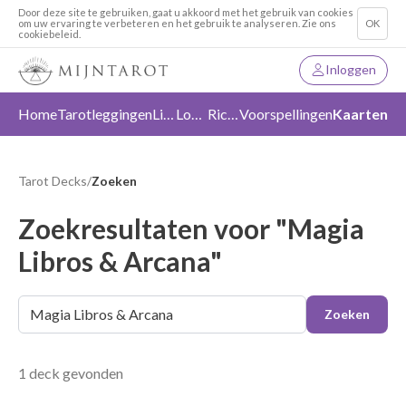
Door deze site te gebruiken, gaat u akkoord met het gebruik van cookies
om uw ervaring te verbeteren en het gebruik te analyseren. Zie ons
OK
cookiebeleid.
Inloggen
Home
Tarotleggingen
Liefde
Loslaten
Richting
Voorspellingen
Kaarten
Tarot Decks
/
Zoeken
Zoekresultaten voor "Magia
Libros & Arcana"
Zoeken
1 deck gevonden