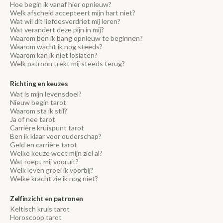
Hoe begin ik vanaf hier opnieuw?
Welk afscheid accepteert mijn hart niet?
Wat wil dit liefdesverdriet mij leren?
Wat verandert deze pijn in mij?
Waarom ben ik bang opnieuw te beginnen?
Waarom wacht ik nog steeds?
Waarom kan ik niet loslaten?
Welk patroon trekt mij steeds terug?
Richting en keuzes
Wat is mijn levensdoel?
Nieuw begin tarot
Waarom sta ik stil?
Ja of nee tarot
Carrière kruispunt tarot
Ben ik klaar voor ouderschap?
Geld en carrière tarot
Welke keuze weet mijn ziel al?
Wat roept mij vooruit?
Welk leven groei ik voorbij?
Welke kracht zie ik nog niet?
Zelfinzicht en patronen
Keltisch kruis tarot
Horoscoop tarot