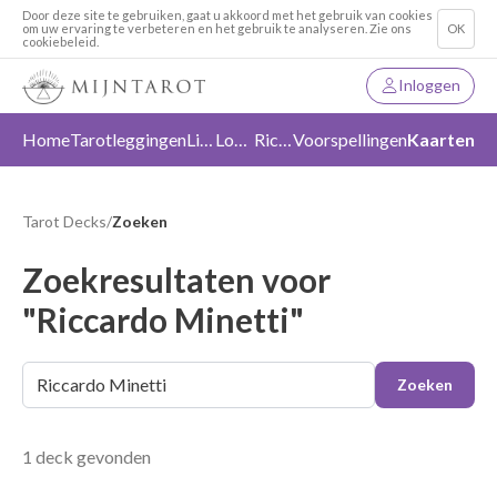
Door deze site te gebruiken, gaat u akkoord met het gebruik van cookies
om uw ervaring te verbeteren en het gebruik te analyseren. Zie ons
OK
cookiebeleid.
Inloggen
Home
Tarotleggingen
Liefde
Loslaten
Richting
Voorspellingen
Kaarten
Tarot Decks
/
Zoeken
Zoekresultaten voor
"Riccardo Minetti"
Zoeken
1 deck gevonden