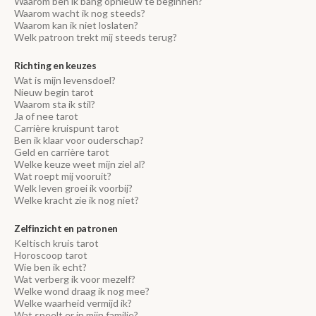
Waarom ben ik bang opnieuw te beginnen?
Waarom wacht ik nog steeds?
Waarom kan ik niet loslaten?
Welk patroon trekt mij steeds terug?
Richting en keuzes
Wat is mijn levensdoel?
Nieuw begin tarot
Waarom sta ik stil?
Ja of nee tarot
Carrière kruispunt tarot
Ben ik klaar voor ouderschap?
Geld en carrière tarot
Welke keuze weet mijn ziel al?
Wat roept mij vooruit?
Welk leven groei ik voorbij?
Welke kracht zie ik nog niet?
Zelfinzicht en patronen
Keltisch kruis tarot
Horoscoop tarot
Wie ben ik echt?
Wat verberg ik voor mezelf?
Welke wond draag ik nog mee?
Welke waarheid vermijd ik?
Wat speelt er in mijn familie?