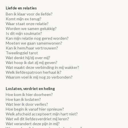
Liefde en relaties
Ben ik klaar voor de liefde?
Komt mijn ex terug?
Waar staat onze relatie?
Worden we samen gelukkig?
Is dit mijn soulmate?
Kan mijn relatie nog gered worden?
Moeten we gaan samenwonen?
Kan ik hem/haar vertrouwen?
Tweelingziel tarot
Wat denkt hij/zij over mij?
Wat hoop ik dat zij mij geven?
Wat maakt deze verbinding in mij wakker?
Welk liefdespatroon herhaal ik?
Waarom voel ik mij nog zo verbonden?
Loslaten, verdriet en heling
Hoe kom ik hier doorheen?
Hoe kan ik loslaten?
Wat leer ik door verlies?
Hoe begin ik vanaf hier opnieuw?
Welk afscheid accepteert mijn hart niet?
Wat wil dit liefdesverdriet mij leren?
Wat verandert deze pijn in mij?