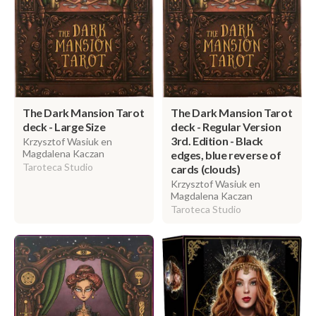
The Dark Mansion Tarot
The Dark Mansion Tarot
deck - Large Size
deck - Regular Version
3rd. Edition - Black
Krzysztof Wasiuk en
Magdalena Kaczan
edges, blue reverse of
Taroteca Studio
cards (clouds)
Krzysztof Wasiuk en
Magdalena Kaczan
Taroteca Studio