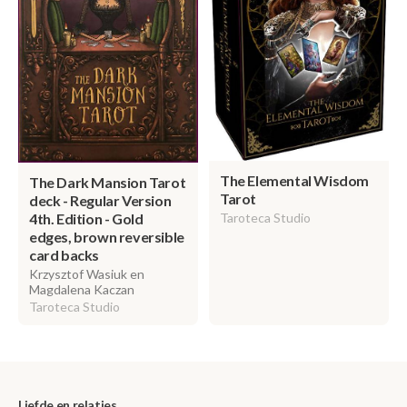
The Elemental Wisdom
The Dark Mansion Tarot
Tarot
deck - Regular Version
4th. Edition - Gold
Taroteca Studio
edges, brown reversible
card backs
Krzysztof Wasiuk en
Magdalena Kaczan
Taroteca Studio
Liefde en relaties