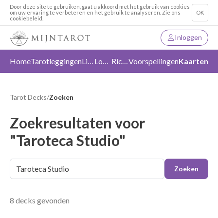
Door deze site te gebruiken, gaat u akkoord met het gebruik van cookies
om uw ervaring te verbeteren en het gebruik te analyseren. Zie ons
OK
cookiebeleid.
Inloggen
Home
Tarotleggingen
Liefde
Loslaten
Richting
Voorspellingen
Kaarten
Tarot Decks
/
Zoeken
Zoekresultaten voor
"Taroteca Studio"
Zoeken
8 decks gevonden