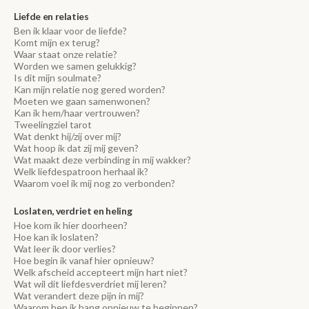
Liefde en relaties
Ben ik klaar voor de liefde?
Komt mijn ex terug?
Waar staat onze relatie?
Worden we samen gelukkig?
Is dit mijn soulmate?
Kan mijn relatie nog gered worden?
Moeten we gaan samenwonen?
Kan ik hem/haar vertrouwen?
Tweelingziel tarot
Wat denkt hij/zij over mij?
Wat hoop ik dat zij mij geven?
Wat maakt deze verbinding in mij wakker?
Welk liefdespatroon herhaal ik?
Waarom voel ik mij nog zo verbonden?
Loslaten, verdriet en heling
Hoe kom ik hier doorheen?
Hoe kan ik loslaten?
Wat leer ik door verlies?
Hoe begin ik vanaf hier opnieuw?
Welk afscheid accepteert mijn hart niet?
Wat wil dit liefdesverdriet mij leren?
Wat verandert deze pijn in mij?
Waarom ben ik bang opnieuw te beginnen?