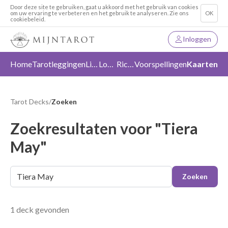
Door deze site te gebruiken, gaat u akkoord met het gebruik van cookies
om uw ervaring te verbeteren en het gebruik te analyseren. Zie ons
OK
cookiebeleid.
Inloggen
Home
Tarotleggingen
Liefde
Loslaten
Richting
Voorspellingen
Kaarten
Tarot Decks
/
Zoeken
Zoekresultaten voor "Tiera
May"
Zoeken
1 deck gevonden