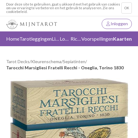
Door deze site te gebruiken, gaat u akkoord met het gebruik van cookies
om uw ervaring te verbeteren en het gebruik te analyseren. Zie ons
OK
cookiebeleid.
Inloggen
Home
Tarotleggingen
Liefde
Loslaten
Richting
Voorspellingen
Kaarten
Tarot Decks
/
Kleurenschema
/
Sepiatinten
/
Tarocchi Marsigliesi Fratelli Recchi - Oneglia, Torino 1830