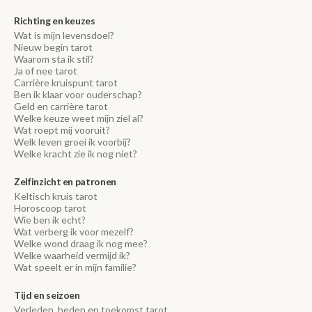
Richting en keuzes
Wat is mijn levensdoel?
Nieuw begin tarot
Waarom sta ik stil?
Ja of nee tarot
Carrière kruispunt tarot
Ben ik klaar voor ouderschap?
Geld en carrière tarot
Welke keuze weet mijn ziel al?
Wat roept mij vooruit?
Welk leven groei ik voorbij?
Welke kracht zie ik nog niet?
Zelfinzicht en patronen
Keltisch kruis tarot
Horoscoop tarot
Wie ben ik echt?
Wat verberg ik voor mezelf?
Welke wond draag ik nog mee?
Welke waarheid vermijd ik?
Wat speelt er in mijn familie?
Tijd en seizoen
Verleden, heden en toekomst tarot