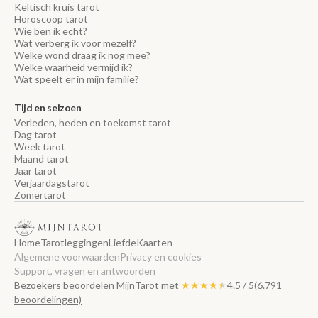
Keltisch kruis tarot
Horoscoop tarot
Wie ben ik echt?
Wat verberg ik voor mezelf?
Welke wond draag ik nog mee?
Welke waarheid vermijd ik?
Wat speelt er in mijn familie?
Tijd en seizoen
Verleden, heden en toekomst tarot
Dag tarot
Week tarot
Maand tarot
Jaar tarot
Verjaardagstarot
Zomertarot
Home
Tarotleggingen
Liefde
Kaarten
Algemene voorwaarden
Privacy en cookies
Support, vragen en antwoorden
Bezoekers beoordelen MijnTarot met
★★★★★
★★★★★
4.5 / 5
(6.791
beoordelingen)