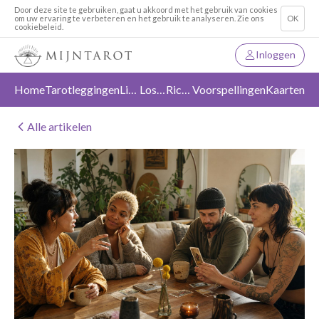
Door deze site te gebruiken, gaat u akkoord met het gebruik van cookies
om uw ervaring te verbeteren en het gebruik te analyseren. Zie ons
OK
cookiebeleid.
Inloggen
Home
Tarotleggingen
Liefde
Loslaten
Richting
Voorspellingen
Kaarten
Alle artikelen