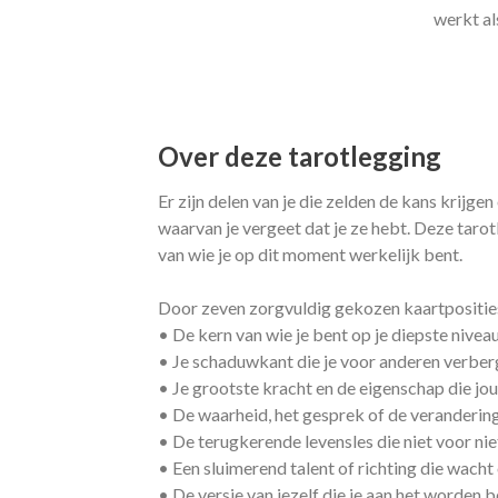
werkt als
Over deze tarotlegging
Er zijn delen van je die zelden de kans krijge
waarvan je vergeet dat je ze hebt. Deze tar
van wie je op dit moment werkelijk bent.
Door zeven zorgvuldig gekozen kaartposities
• De kern van wie je bent op je diepste nivea
• Je schaduwkant die je voor anderen verber
• Je grootste kracht en de eigenschap die jo
• De waarheid, het gesprek of de verandering 
• De terugkerende levensles die niet voor ni
• Een sluimerend talent of richting die wach
• De versie van jezelf die je aan het worden 