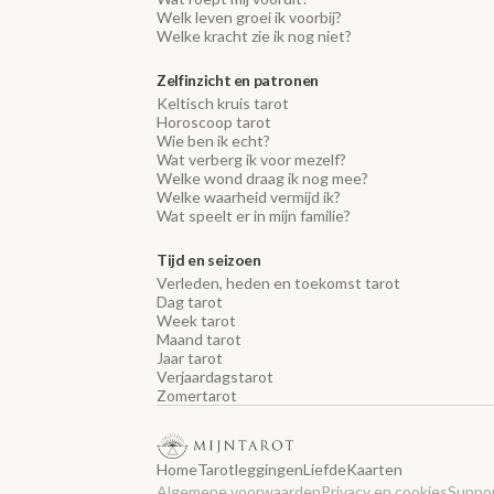
Welk leven groei ik voorbij?
Welke kracht zie ik nog niet?
Zelfinzicht en patronen
Keltisch kruis tarot
Horoscoop tarot
Wie ben ik echt?
Wat verberg ik voor mezelf?
Welke wond draag ik nog mee?
Welke waarheid vermijd ik?
Wat speelt er in mijn familie?
Tijd en seizoen
Verleden, heden en toekomst tarot
Dag tarot
Week tarot
Maand tarot
Jaar tarot
Verjaardagstarot
Zomertarot
Home
Tarotleggingen
Liefde
Kaarten
Algemene voorwaarden
Privacy en cookies
Suppor