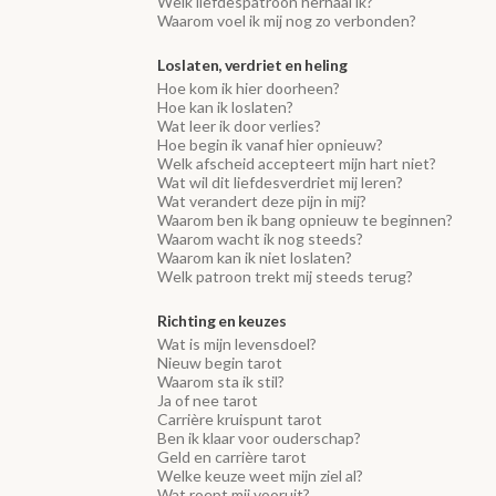
Welk liefdespatroon herhaal ik?
Waarom voel ik mij nog zo verbonden?
Loslaten, verdriet en heling
Hoe kom ik hier doorheen?
Hoe kan ik loslaten?
Wat leer ik door verlies?
Hoe begin ik vanaf hier opnieuw?
Welk afscheid accepteert mijn hart niet?
Wat wil dit liefdesverdriet mij leren?
Wat verandert deze pijn in mij?
Waarom ben ik bang opnieuw te beginnen?
Waarom wacht ik nog steeds?
Waarom kan ik niet loslaten?
Welk patroon trekt mij steeds terug?
Richting en keuzes
Wat is mijn levensdoel?
Nieuw begin tarot
Waarom sta ik stil?
Ja of nee tarot
Carrière kruispunt tarot
Ben ik klaar voor ouderschap?
Geld en carrière tarot
Welke keuze weet mijn ziel al?
Wat roept mij vooruit?