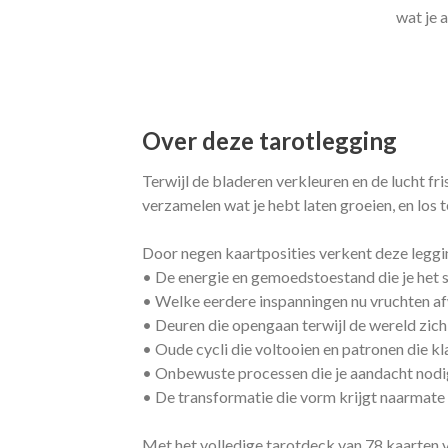
wat je 
Over deze tarotlegging
Terwijl de bladeren verkleuren en de lucht fri
verzamelen wat je hebt laten groeien, en los te
Door negen kaartposities verkent deze leggi
• De energie en gemoedstoestand die je het s
• Welke eerdere inspanningen nu vruchten a
• Deuren die opengaan terwijl de wereld zich
• Oude cycli die voltooien en patronen die kl
• Onbewuste processen die je aandacht nodi
• De transformatie die vorm krijgt naarmate 
Met het volledige tarotdeck van 78 kaarten va