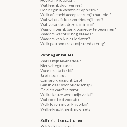
Hoe kan ik loslaten?
Wat leer ik door verlies?
Hoe begin ik vanaf hier opnieuw?
Welk afscheid accepteert mijn hart niet?
Wat wil dit liefdesverdriet mij leren?
Wat verandert deze pijn in mij?
Waarom ben ik bang opnieuw te beginnen?
Waarom wacht ik nog steeds?
Waarom kan ik niet loslaten?
Welk patroon trekt mij steeds terug?
Richting en keuzes
Wat is mijn levensdoel?
Nieuw begin tarot
Waarom sta ik stil?
Ja of nee tarot
Carrière kruispunt tarot
Ben ik klaar voor ouderschap?
Geld en carrière tarot
Welke keuze weet mijn ziel al?
Wat roept mij vooruit?
Welk leven groei ik voorbij?
Welke kracht zie ik nog niet?
Zelfinzicht en patronen
Keltisch kruis tarot