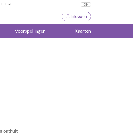
ebeleid.
OK
Inloggen
Voorspellingen
Kaarten
ng onthult