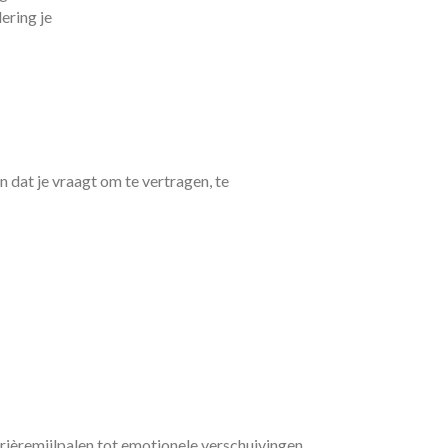
ering je
n dat je vraagt om te vertragen, te
rrièremijlpalen tot emotionele verschuivingen,