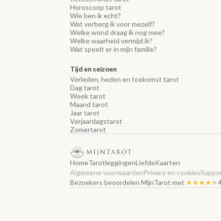
Horoscoop tarot
Wie ben ik echt?
Wat verberg ik voor mezelf?
Welke wond draag ik nog mee?
Welke waarheid vermijd ik?
Wat speelt er in mijn familie?
Tijd en seizoen
Verleden, heden en toekomst tarot
Dag tarot
Week tarot
Maand tarot
Jaar tarot
Verjaardagstarot
Zomertarot
Home
Tarotleggingen
Liefde
Kaarten
Algemene voorwaarden
Privacy en cookies
Suppor
Bezoekers beoordelen MijnTarot met
★★★★★
★★★★★
4