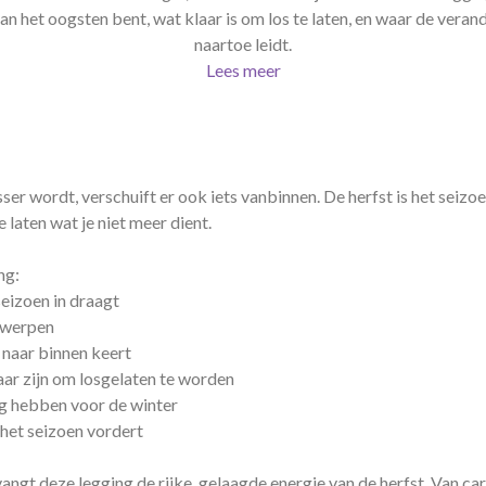
aan het oogsten bent, wat klaar is om los te laten, en waar de verand
naartoe leidt.
Lees meer
sser wordt, verschuift er ook iets vanbinnen. De herfst is het seizoe
 laten wat je niet meer dient.
ng:
eizoen in draagt
fwerpen
 naar binnen keert
aar zijn om losgelaten te worden
g hebben voor de winter
het seizoen vordert
ngt deze legging de rijke, gelaagde energie van de herfst. Van ca