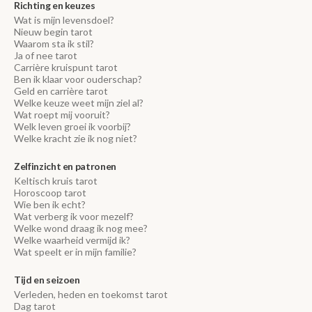
Richting en keuzes
Wat is mijn levensdoel?
Nieuw begin tarot
Waarom sta ik stil?
Ja of nee tarot
Carrière kruispunt tarot
Ben ik klaar voor ouderschap?
Geld en carrière tarot
Welke keuze weet mijn ziel al?
Wat roept mij vooruit?
Welk leven groei ik voorbij?
Welke kracht zie ik nog niet?
Zelfinzicht en patronen
Keltisch kruis tarot
Horoscoop tarot
Wie ben ik echt?
Wat verberg ik voor mezelf?
Welke wond draag ik nog mee?
Welke waarheid vermijd ik?
Wat speelt er in mijn familie?
Tijd en seizoen
Verleden, heden en toekomst tarot
Dag tarot