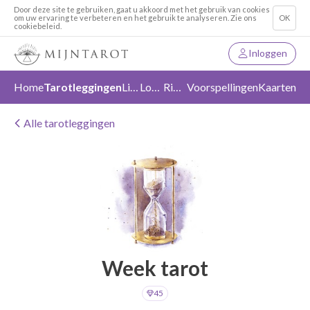
Door deze site te gebruiken, gaat u akkoord met het gebruik van cookies
om uw ervaring te verbeteren en het gebruik te analyseren. Zie ons
OK
cookiebeleid.
Inloggen
Home
Tarotleggingen
Liefde
Loslaten
Richting
Voorspellingen
Kaarten
Alle tarotleggingen
Week tarot
45