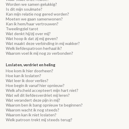
Worden we samen gelukkig?
Is dit mijn soulmate?
Kan mijn relatie nog gered worden?
Moeten we gaan samenwonen?
Kan ik hem/haar vertrouwen?
Tweelingziel tarot
Wat denkt hij/zij over mij?
Wat hoop ik dat zij mij geven?
Wat maakt deze verbinding in mij wakker?
Welk liefdespatroon herhaal ik?
Waarom voel ik mij nog zo verbonden?
Loslaten, verdriet en heling
Hoe kom ik hier doorheen?
Hoe kan ik loslaten?
Wat leer ik door verlies?
Hoe begin ik vanaf hier opnieuw?
Welk afscheid accepteert mijn hart niet?
Wat wil dit liefdesverdriet mij leren?
Wat verandert deze pijn in mij?
Waarom ben ik bang opnieuw te beginnen?
Waarom wacht ik nog steeds?
Waarom kan ik niet loslaten?
Welk patroon trekt mij steeds terug?