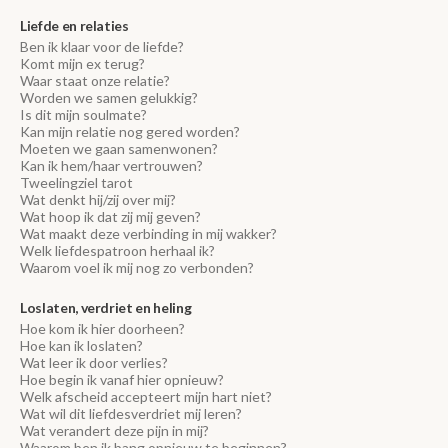
Liefde en relaties
Ben ik klaar voor de liefde?
Komt mijn ex terug?
Waar staat onze relatie?
Worden we samen gelukkig?
Is dit mijn soulmate?
Kan mijn relatie nog gered worden?
Moeten we gaan samenwonen?
Kan ik hem/haar vertrouwen?
Tweelingziel tarot
Wat denkt hij/zij over mij?
Wat hoop ik dat zij mij geven?
Wat maakt deze verbinding in mij wakker?
Welk liefdespatroon herhaal ik?
Waarom voel ik mij nog zo verbonden?
Loslaten, verdriet en heling
Hoe kom ik hier doorheen?
Hoe kan ik loslaten?
Wat leer ik door verlies?
Hoe begin ik vanaf hier opnieuw?
Welk afscheid accepteert mijn hart niet?
Wat wil dit liefdesverdriet mij leren?
Wat verandert deze pijn in mij?
Waarom ben ik bang opnieuw te beginnen?