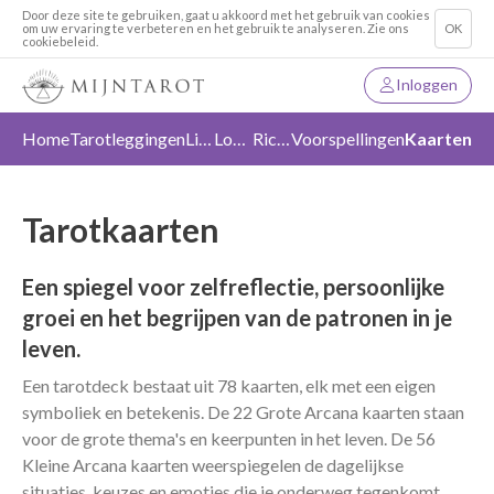
Door deze site te gebruiken, gaat u akkoord met het gebruik van cookies
om uw ervaring te verbeteren en het gebruik te analyseren. Zie ons
OK
cookiebeleid.
Inloggen
Home
Tarotleggingen
Liefde
Loslaten
Richting
Voorspellingen
Kaarten
Tarotkaarten
Een spiegel voor zelfreflectie, persoonlijke
groei en het begrijpen van de patronen in je
leven.
Een tarotdeck bestaat uit 78 kaarten, elk met een eigen
symboliek en betekenis. De 22 Grote Arcana kaarten staan
voor de grote thema's en keerpunten in het leven. De 56
Kleine Arcana kaarten weerspiegelen de dagelijkse
situaties, keuzes en emoties die je onderweg tegenkomt.