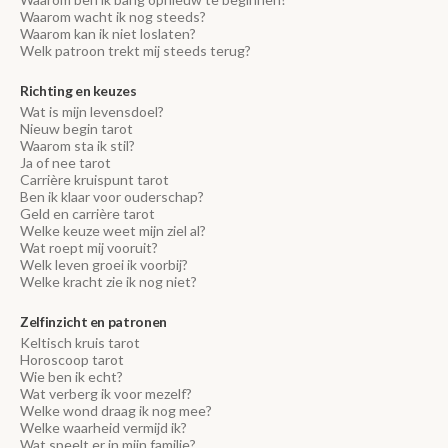
Waarom wacht ik nog steeds?
Waarom kan ik niet loslaten?
Welk patroon trekt mij steeds terug?
Richting en keuzes
Wat is mijn levensdoel?
Nieuw begin tarot
Waarom sta ik stil?
Ja of nee tarot
Carrière kruispunt tarot
Ben ik klaar voor ouderschap?
Geld en carrière tarot
Welke keuze weet mijn ziel al?
Wat roept mij vooruit?
Welk leven groei ik voorbij?
Welke kracht zie ik nog niet?
Zelfinzicht en patronen
Keltisch kruis tarot
Horoscoop tarot
Wie ben ik echt?
Wat verberg ik voor mezelf?
Welke wond draag ik nog mee?
Welke waarheid vermijd ik?
Wat speelt er in mijn familie?