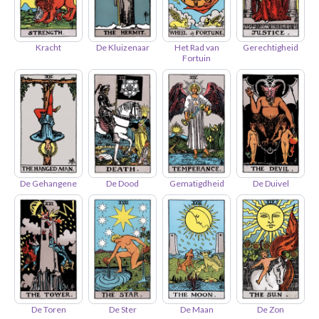
Kracht
De Kluizenaar
Het Rad van
Gerechtigheid
Fortuin
De Gehangene
De Dood
Gematigdheid
De Duivel
De Toren
De Ster
De Maan
De Zon