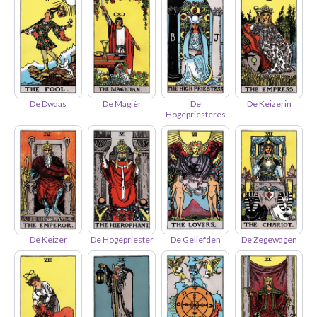
De Dwaas
De Magiër
De
De Keizerin
Hogepriesteres
De Keizer
De Hogepriester
De Geliefden
De Zegewagen