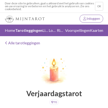
Door deze site te gebruiken, gaat u akkoord met het gebruik van cookies
om uw ervaring te verbeteren en het gebruik te analyseren. Zie ons
OK
cookiebeleid.
Inloggen
Home
Tarotleggingen
Liefde
Loslaten
Richting
Voorspellingen
Kaarten
Alle tarotleggingen
Verjaardagstarot
70