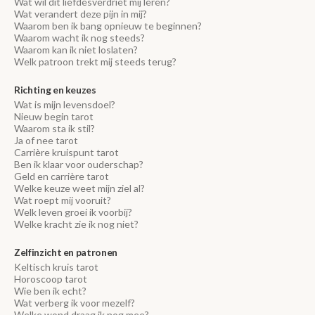
Wat wil dit liefdesverdriet mij leren?
Wat verandert deze pijn in mij?
Waarom ben ik bang opnieuw te beginnen?
Waarom wacht ik nog steeds?
Waarom kan ik niet loslaten?
Welk patroon trekt mij steeds terug?
Richting en keuzes
Wat is mijn levensdoel?
Nieuw begin tarot
Waarom sta ik stil?
Ja of nee tarot
Carrière kruispunt tarot
Ben ik klaar voor ouderschap?
Geld en carrière tarot
Welke keuze weet mijn ziel al?
Wat roept mij vooruit?
Welk leven groei ik voorbij?
Welke kracht zie ik nog niet?
Zelfinzicht en patronen
Keltisch kruis tarot
Horoscoop tarot
Wie ben ik echt?
Wat verberg ik voor mezelf?
Welke wond draag ik nog mee?