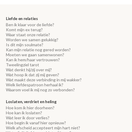
Liefde en relaties
Ben ik klaar voor de liefde?
Komt mijn ex terug?
Waar staat onze relatie?
Worden we samen gelukkig?
Is dit mijn soulmate?
Kan mijn relatie nog gered worden?
Moeten we gaan samenwonen?
Kan ik hem/haar vertrouwen?
Tweelingziel tarot
Wat denkt hij/zij over mij?
Wat hoop ik dat zij mij geven?
Wat maakt deze verbinding in mij wakker?
Welk liefdespatroon herhaal ik?
Waarom voel ik mij nog zo verbonden?
Loslaten, verdriet en heling
Hoe kom ik hier doorheen?
Hoe kan ik loslaten?
Wat leer ik door verlies?
Hoe begin ik vanaf hier opnieuw?
Welk afscheid accepteert mijn hart niet?