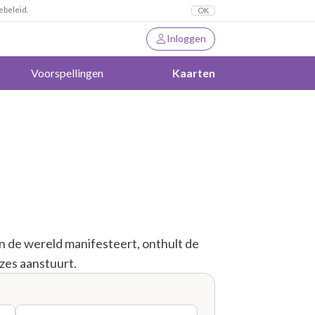
ebeleid.
OK
Inloggen
Voorspellingen
Kaarten
 in de wereld manifesteert, onthult de
uzes aanstuurt.