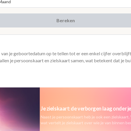
Bereken
van je geboortedatum op te tellen tot er een enkel cijfer overblijf
llen je persoonskaart en zielskaart samen, wat betekent dat je bui
Je zielskaart: de verborgen laag onder 
Naast je persoonskaart heb je ook een zielskaart. 
wat vertelt je zielskaart over wie je van binnen be