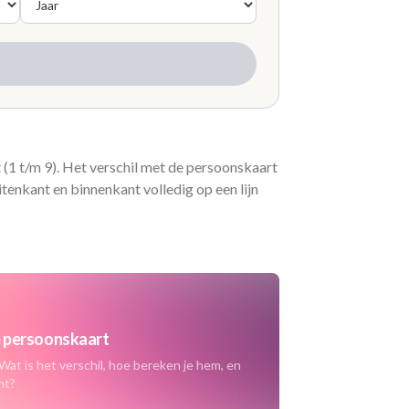
t (1 t/m 9). Het verschil met de persoonskaart
tenkant en binnenkant volledig op een lijn
je persoonskaart
Wat is het verschil, hoe bereken je hem, en
nt?