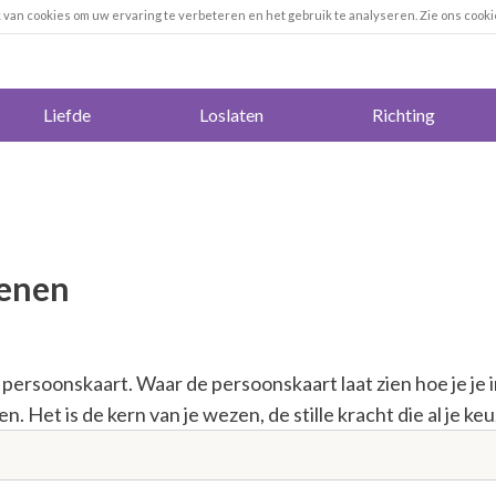
k van cookies om uw ervaring te verbeteren en het gebruik te analyseren. Zie ons cooki
Liefde
Loslaten
Richting
kenen
e persoonskaart. Waar de persoonskaart laat zien hoe je je
en. Het is de kern van je wezen, de stille kracht die al je ke