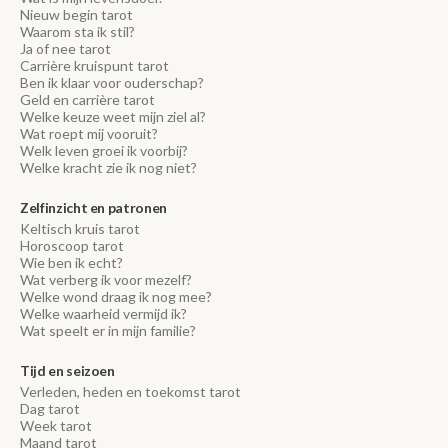
Nieuw begin tarot
Waarom sta ik stil?
Ja of nee tarot
Carrière kruispunt tarot
Ben ik klaar voor ouderschap?
Geld en carrière tarot
Welke keuze weet mijn ziel al?
Wat roept mij vooruit?
Welk leven groei ik voorbij?
Welke kracht zie ik nog niet?
Zelfinzicht en patronen
Keltisch kruis tarot
Horoscoop tarot
Wie ben ik echt?
Wat verberg ik voor mezelf?
Welke wond draag ik nog mee?
Welke waarheid vermijd ik?
Wat speelt er in mijn familie?
Tijd en seizoen
Verleden, heden en toekomst tarot
Dag tarot
Week tarot
Maand tarot