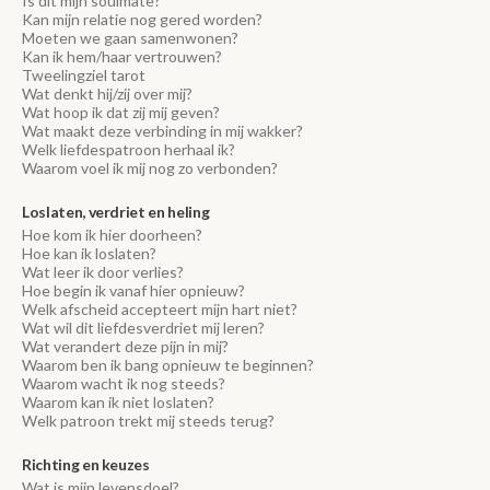
Is dit mijn soulmate?
Kan mijn relatie nog gered worden?
Moeten we gaan samenwonen?
Kan ik hem/haar vertrouwen?
Tweelingziel tarot
Wat denkt hij/zij over mij?
Wat hoop ik dat zij mij geven?
Wat maakt deze verbinding in mij wakker?
Welk liefdespatroon herhaal ik?
Waarom voel ik mij nog zo verbonden?
Loslaten, verdriet en heling
Hoe kom ik hier doorheen?
Hoe kan ik loslaten?
Wat leer ik door verlies?
Hoe begin ik vanaf hier opnieuw?
Welk afscheid accepteert mijn hart niet?
Wat wil dit liefdesverdriet mij leren?
Wat verandert deze pijn in mij?
Waarom ben ik bang opnieuw te beginnen?
Waarom wacht ik nog steeds?
Waarom kan ik niet loslaten?
Welk patroon trekt mij steeds terug?
Richting en keuzes
Wat is mijn levensdoel?