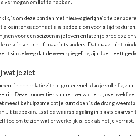
je vermogen om lief te hebben.
nk ik, is om deze banden met nieuwsgierigheid te benadere
t elke intense connectie is bedoeld om voor altijd te dure
ijnen voor een seizoen in je leven en laten je precies zien 
de relatie verschuift naar iets anders. Dat maakt niet min
ent simpelweg dat de weerspiegeling zijn doel heeft gedi
j wat je ziet
oment in een relatie zit die groter voelt dan je volledig kunt
lleen in. Deze connecties kunnen verwarrend, overweldige
 Het meest behulpzame dat je kunt doen is de drang weerst
n uit te zoeken. Laat de weerspiegeling in plaats daarvan 
lf toe om te zien wat er werkelijk is, ook als het je verrast.