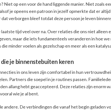
 Niet op een voor de hand liggende manier. Niet zoals een 
alsof je opeens een patroon in jezelf opmerkte dat er altijd
 dat verborgen bleef totdat deze persoon je leven binnen
 laatste tijd veel over na. Over relaties die ons niet alleen
geven, maar die iets fundamenteels veranderen in hoe we 
es die minder voelen als gezelschap en meer als een katalysa
s die je binnenstebuiten keren
necties in ons leven zijn comfortabel in hun vertrouwdhe
elen. Partners die soepel in je routines passen. Familielede
den allang hebt geaccepteerd. Deze relaties zijn enorm w
vooral wie je al bent.
 de andere. De verbindingen die vanaf het begin geladen vo