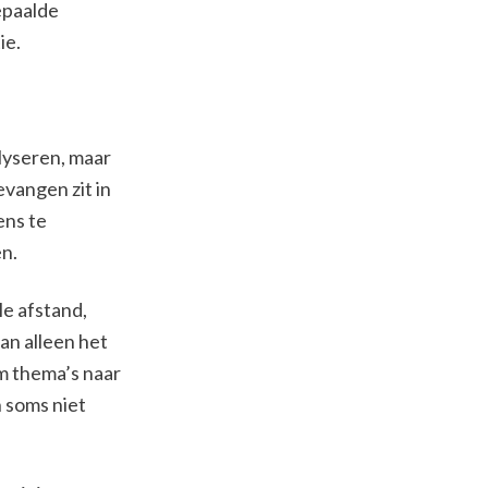
epaalde
ie.
lyseren, maar
evangen zit in
ens te
en.
e afstand,
van alleen het
m thema’s naar
n soms niet