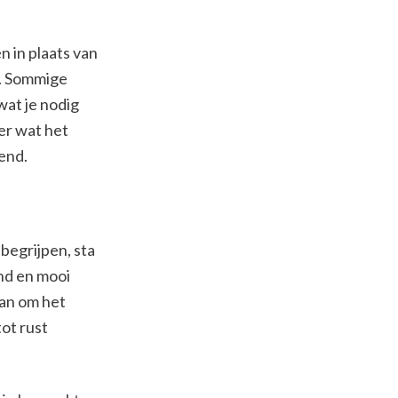
n in plaats van
n. Sommige
wat je nodig
der wat het
end.
 begrijpen, sta
nd en mooi
aan om het
tot rust