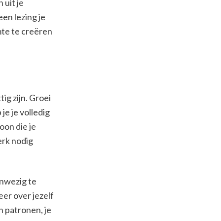
 uit je
een lezing je
mte te creëren
tig zijn. Groei
e je volledig
oon die je
erk nodig
anwezig te
eer over jezelf
en patronen, je