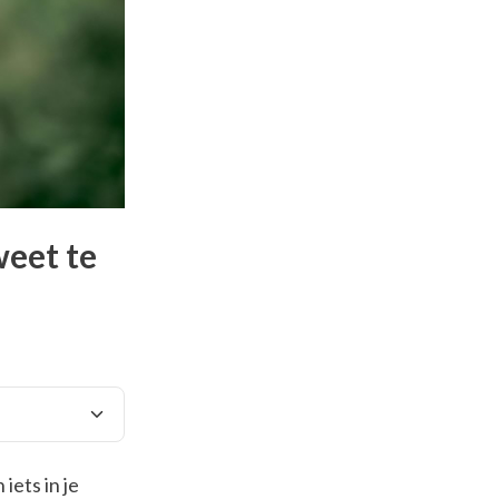
weet te
iets in je