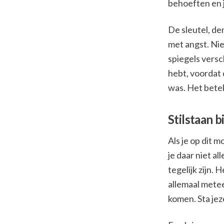
behoeften en 
De sleutel, de
met angst. Nie
spiegels versch
hebt, voordat 
was. Het betek
Stilstaan bi
Als je op dit m
je daar niet a
tegelijk zijn.
allemaal metee
komen. Sta jeze