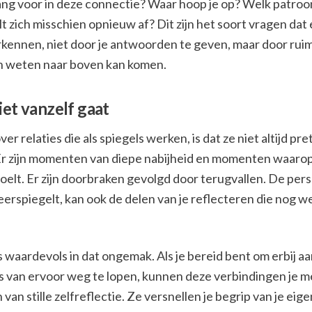
ng voor in deze connectie? Waar hoop je op? Welk patroon
t zich misschien opnieuw af? Dit zijn het soort vragen dat 
rkennen, niet door je antwoorden te geven, maar door rui
en weten naar boven kan komen.
iet vanzelf gaat
r relaties die als spiegels werken, is dat ze niet altijd pret
 Er zijn momenten van diepe nabijheid en momenten waarop j
oelt. Er zijn doorbraken gevolgd door terugvallen. De pers
eerspiegelt, kan ook de delen van je reflecteren die nog w
ts waardevols in dat ongemak. Als je bereid bent om erbij a
ats van ervoor weg te lopen, kunnen deze verbindingen je m
 van stille zelfreflectie. Ze versnellen je begrip van je eig