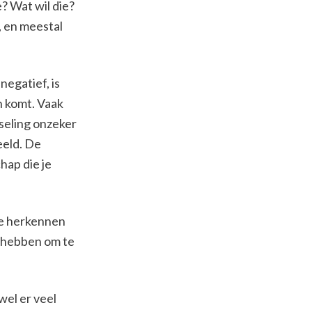
? Wat wil die?
, en meestal
negatief, is
n komt. Vaak
tseling onzeker
eeld. De
hap die je
 te herkennen
g hebben om te
el er veel