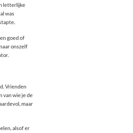
letterlijke
 al was
stapte.
 een goed of
naar onszelf
tor.
id. Vrienden
n van wie je de
aardevol, maar
elen, alsof er