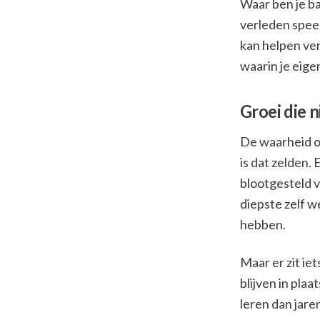
Waar ben je ba
verleden speel
kan helpen ve
waarin je eig
Groei die n
De waarheid ove
is dat zelden.
blootgesteld v
diepste zelf w
hebben.
Maar er zit ie
blijven in pla
leren dan jaren