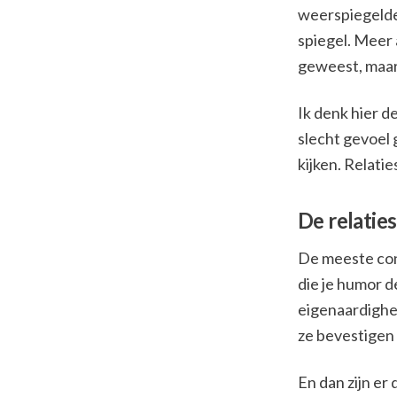
weerspiegelde?
spiegel. Meer 
geweest, maar
Ik denk hier de
slecht gevoel 
kijken. Relati
De relatie
De meeste con
die je humor d
eigenaardighe
ze bevestigen 
En dan zijn er