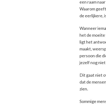
een raam naar 
Waarom geeft 
de eerlijkere, 
Wanneer iemand
het de moeite 
ligt het antwoo
maakt, weersp
persoon die d
jezelf nog nie
Dit gaat niet 
dat de mensen 
zien.
Sommige mense