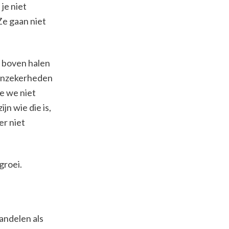
je niet
Ze gaan niet
r boven halen
onzekerheden
e we niet
jn wie die is,
er niet
groei.
handelen als