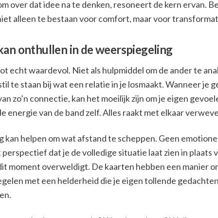
om over dat idee na te denken, resoneert de kern ervan. B
n niet alleen te bestaan voor comfort, maar voor transformat
kan onthullen in de weerspiegeling
ot echt waardevol. Niet als hulpmiddel om de ander te ana
til te staan bij wat een relatie in je losmaakt. Wanneer je g
van zo’n connectie, kan het moeilijk zijn om je eigen gevoel
e energie van de band zelf. Alles raakt met elkaar verwev
ng kan helpen om wat afstand te scheppen. Geen emotionel
perspectief dat je de volledige situatie laat zien in plaats 
p dit moment overweldigt. De kaarten hebben een manier o
iegelen met een helderheid die je eigen tollende gedachte
en.