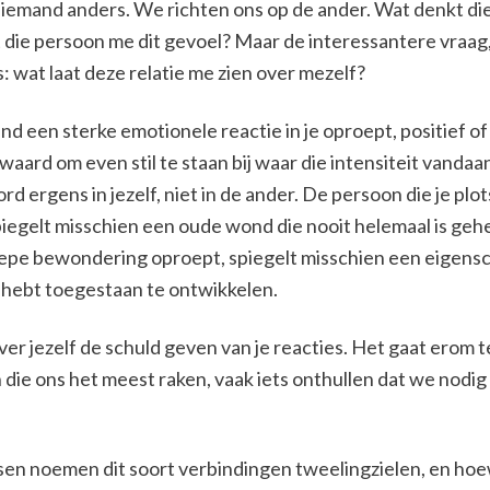
iemand anders. We richten ons op de ander. Wat denkt die
die persoon me dit gevoel? Maar de interessantere vraag
is: wat laat deze relatie me zien over mezelf?
 een sterke emotionele reactie in je oproept, positief of 
waard om even stil te staan bij waar die intensiteit vandaa
rd ergens in jezelf, niet in de ander. De persoon die je plo
iegelt misschien een oude wond die nooit helemaal is geh
iepe bewondering oproept, spiegelt misschien een eigensc
t hebt toegestaan te ontwikkelen.
over jezelf de schuld geven van je reacties. Het gaat erom
die ons het meest raken, vaak iets onthullen dat we nodi
n noemen dit soort verbindingen tweelingzielen, en hoew