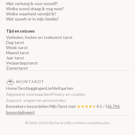
Wat verberg ik voor mezelf?
Welke wond draag ik nog mee?
Welke waarheid vermijd ik?
Wat speelt er in mijn familie?
Tijd en seizoen
Verleden, heden en toekomst tarot
Dag tarot
Week tarot
Maand tarot
Jaar tarot
Verjaardagstarot
Zomertarot
Home
Tarotleggingen
Liefde
Kaarten
Algemene voorwaarden
Privacy en cookies
Support, vragen en antwoorden
Bezoekers beoordelen MijnTarot met
★★★★★
★★★★★
4.5 / 5
(6.796
beoordelingen)
© 2006-2026 MijnTarot | Alle rechten voorbehouden