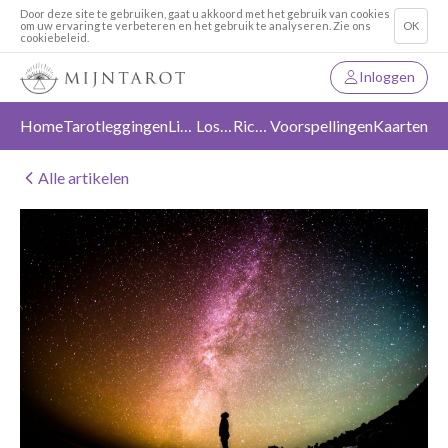
Door deze site te gebruiken, gaat u akkoord met het gebruik van cookies
om uw ervaring te verbeteren en het gebruik te analyseren. Zie ons
OK
cookiebeleid.
Inloggen
Home
Tarotleggingen
Liefde
Loslaten
Richting
Voorspellingen
Kaarten
Alle artikelen