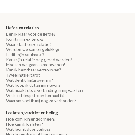
Liefde en relaties
Ben ik klaar voor de liefde?
Komt mijn ex terug?
Waar staat onze relatie?
Worden we samen gelukkig?
Is dit mijn soulmate?
Kan mijn relatie nog gered worden?
Moeten we gaan samenwonen?
Kan ik hem/haar vertrouwen?
Tweelingziel tarot
Wat denkt hij/zij over mij?
Wat hoop ik dat zij mij geven?
Wat maakt deze verbinding in mij wakker?
Welk liefdespatroon herhaal ik?
Waarom voel ik mij nog zo verbonden?
Loslaten, verdriet en heling
Hoe kom ik hier doorheen?
Hoe kan ik loslaten?
Wat leer ik door verlies?
Hoe begin ik vanaf hier opnieuw?