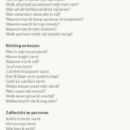
Welk afscheid accepteert mijn hart niet?
Wat wil dit liefdesverdriet mij leren?
Wat verandert deze pijn in mij?
Waarom ben ik bang opnieuw te beginnen?
Waarom wacht ik nog steeds?
Waarom kan ik niet loslaten?
Welk patroon trekt mij steeds terug?
Richting en keuzes
Wat is mijn levensdoel?
Nieuw begin tarot
Waarom sta ik stil?
Ja of nee tarot
Carrière kruispunt tarot
Ben ik klaar voor ouderschap?
Geld en carrière tarot
Welke keuze weet mijn ziel al?
Wat roept mij vooruit?
Welk leven groei ik voorbij?
Welke kracht zie ik nog niet?
Zelfinzicht en patronen
Keltisch kruis tarot
Horoscoop tarot
Wie ben ik echt?