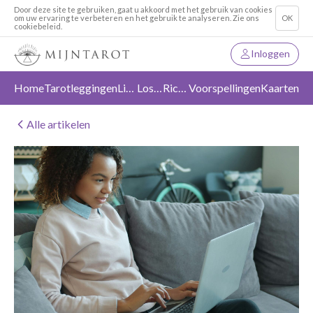
Door deze site te gebruiken, gaat u akkoord met het gebruik van cookies
om uw ervaring te verbeteren en het gebruik te analyseren. Zie ons
OK
cookiebeleid.
Inloggen
Home
Tarotleggingen
Liefde
Loslaten
Richting
Voorspellingen
Kaarten
Alle artikelen