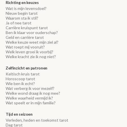
Richting en keuzes
Wat is mijn levensdoel?
Nieuw begin tarot
Waarom sta ik stil?
Ja of nee tarot
Carrière kruispunt tarot
Ben ik klaar voor ouderschap?
Geld en carrière tarot
Welke keuze weet mijn ziel al?
Wat roept mij vooruit?
Welk leven groei ik voorbij?
Welke kracht zie ik nog niet?
Zelfinzicht en patronen
Keltisch kruis tarot
Horoscoop tarot
Wie ben ik echt?
Wat verberg ik voor mezelf?
Welke wond draag ik nog mee?
Welke waarheid vermijd ik?
Wat speelt er in mijn familie?
Tijd en seizoen
Verleden, heden en toekomst tarot
Dag tarot