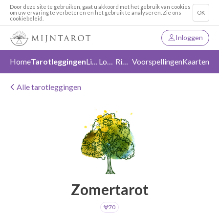
Door deze site te gebruiken, gaat u akkoord met het gebruik van cookies
om uw ervaring te verbeteren en het gebruik te analyseren. Zie ons
OK
cookiebeleid.
Inloggen
Home
Tarotleggingen
Liefde
Loslaten
Richting
Voorspellingen
Kaarten
Alle tarotleggingen
Zomertarot
70