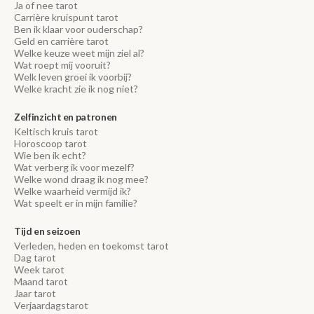
Ja of nee tarot
Carrière kruispunt tarot
Ben ik klaar voor ouderschap?
Geld en carrière tarot
Welke keuze weet mijn ziel al?
Wat roept mij vooruit?
Welk leven groei ik voorbij?
Welke kracht zie ik nog niet?
Zelfinzicht en patronen
Keltisch kruis tarot
Horoscoop tarot
Wie ben ik echt?
Wat verberg ik voor mezelf?
Welke wond draag ik nog mee?
Welke waarheid vermijd ik?
Wat speelt er in mijn familie?
Tijd en seizoen
Verleden, heden en toekomst tarot
Dag tarot
Week tarot
Maand tarot
Jaar tarot
Verjaardagstarot