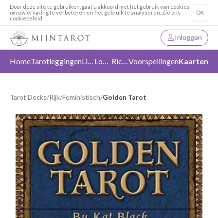
Door deze site te gebruiken, gaat u akkoord met het gebruik van cookies
om uw ervaring te verbeteren en het gebruik te analyseren. Zie ons
OK
cookiebeleid.
Inloggen
Home
Tarotleggingen
Liefde
Loslaten
Richting
Voorspellingen
Kaarten
Tarot Decks
/
Rijk
/
Feministisch
/
Golden Tarot