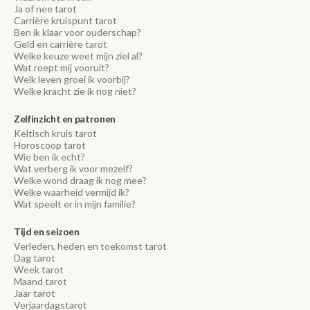
Ja of nee tarot
Carrière kruispunt tarot
Ben ik klaar voor ouderschap?
Geld en carrière tarot
Welke keuze weet mijn ziel al?
Wat roept mij vooruit?
Welk leven groei ik voorbij?
Welke kracht zie ik nog niet?
Zelfinzicht en patronen
Keltisch kruis tarot
Horoscoop tarot
Wie ben ik echt?
Wat verberg ik voor mezelf?
Welke wond draag ik nog mee?
Welke waarheid vermijd ik?
Wat speelt er in mijn familie?
Tijd en seizoen
Verleden, heden en toekomst tarot
Dag tarot
Week tarot
Maand tarot
Jaar tarot
Verjaardagstarot