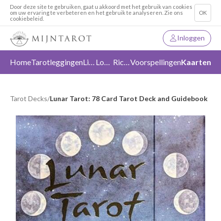
Door deze site te gebruiken, gaat u akkoord met het gebruik van cookies
om uw ervaring te verbeteren en het gebruik te analyseren. Zie ons
OK
cookiebeleid.
Inloggen
Home
Tarotleggingen
Liefde
Loslaten
Richting
Voorspellingen
Kaarten
Tarot Decks
/
Lunar Tarot: 78 Card Tarot Deck and Guidebook