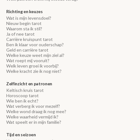
Richting en keuzes
Wat is mijn levensdoel?
Nieuw begin tarot
Waarom sta ik stil?
Ja of nee tarot
Carrière kruispunt tarot
Ben ik klaar voor ouderschap?
Geld en carrière tarot
Welke keuze weet mijn ziel al?
Wat roept mij vooruit?
Welk leven groei ik voorbij?
Welke kracht zie ik nog niet?
Zelfinzicht en patronen
Keltisch kruis tarot
Horoscoop tarot
Wie ben ik echt?
Wat verberg ik voor mezelf?
Welke wond draag ik nog mee?
Welke waarheid vermijd ik?
Wat speelt er in mijn familie?
Tijd en seizoen