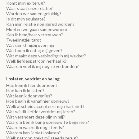
Komt mijn ex terug?
Waar staat onze relatie?
Worden we samen gelukkig?
Is dit mijn soulmate?
Kan mijn relatie nog gered worden?
Moeten we gaan samenwonen?
Kan ik hem/haar vertrouwen?
Tweelingziel tarot
Wat denkt hij/zij over mij?
Wat hoop ik dat zij mij geven?
Wat maakt deze verbinding in mij wakker?
Welk liefdespatroon herhaal ik?
Waarom voel ik mij nog zo verbonden?
Loslaten, verdriet en heling
Hoe kom ik hier doorheen?
Hoe kan ik loslaten?
Wat leer ik door verlies?
Hoe begin ik vanaf hier opnieuw?
Welk afscheid accepteert mijn hart niet?
Wat wil dit liefdesverdriet mij leren?
Wat verandert deze pijn in mij?
Waarom ben ik bang opnieuw te beginnen?
Waarom wacht ik nog steeds?
Waarom kan ik niet loslaten?
Welk patroon trekt mij steeds terug?