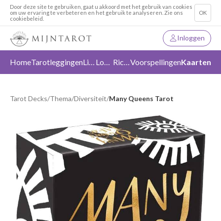
Door deze site te gebruiken, gaat u akkoord met het gebruik van cookies
om uw ervaring te verbeteren en het gebruik te analyseren. Zie ons
OK
cookiebeleid.
Inloggen
Home
Tarotleggingen
Liefde
Loslaten
Richting
Voorspellingen
Kaarten
Tarot Decks
/
Thema
/
Diversiteit
/
Many Queens Tarot