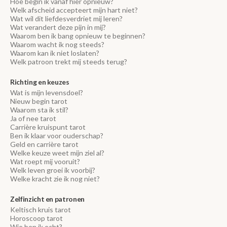
Hoe begin ik vanaf hier opnieuw?
Welk afscheid accepteert mijn hart niet?
Wat wil dit liefdesverdriet mij leren?
Wat verandert deze pijn in mij?
Waarom ben ik bang opnieuw te beginnen?
Waarom wacht ik nog steeds?
Waarom kan ik niet loslaten?
Welk patroon trekt mij steeds terug?
Richting en keuzes
Wat is mijn levensdoel?
Nieuw begin tarot
Waarom sta ik stil?
Ja of nee tarot
Carrière kruispunt tarot
Ben ik klaar voor ouderschap?
Geld en carrière tarot
Welke keuze weet mijn ziel al?
Wat roept mij vooruit?
Welk leven groei ik voorbij?
Welke kracht zie ik nog niet?
Zelfinzicht en patronen
Keltisch kruis tarot
Horoscoop tarot
Wie ben ik echt?