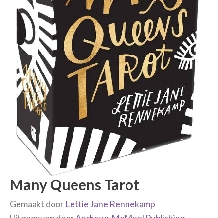
Many Queens Tarot
Gemaakt door
Lettie Jane Rennekamp
Uitgegeven door
Andrews McMeel Publishing