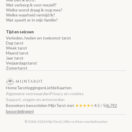
Wat verberg ik voor mezelf?
Welke wond draag ik nog mee?
Welke waarheid vermijd ik?
Wat speelt er in mijn familie?
Tijd en seizoen
Verleden, heden en toekomst tarot
Dag tarot
Week tarot
Maand tarot
Jaar tarot
Verjaardagstarot
Zomertarot
Home
Tarotleggingen
Liefde
Kaarten
Algemene voorwaarden
Privacy en cookies
Support, vragen en antwoorden
Bezoekers beoordelen MijnTarot met
★★★★★
★★★★★
4.5 / 5
(6.792
beoordelingen)
© 2006-2026 MijnTarot | Alle rechten voorbehouden