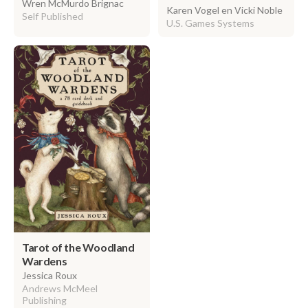
Wren McMurdo Brignac
Karen Vogel en Vicki Noble
Self Published
U.S. Games Systems
Tarot of the Woodland
Wardens
Jessica Roux
Andrews McMeel
Publishing