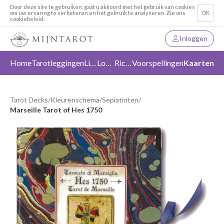
Door deze site te gebruiken, gaat u akkoord met het gebruik van cookies
om uw ervaring te verbeteren en het gebruik te analyseren. Zie ons
OK
cookiebeleid.
Inloggen
Home
Tarotleggingen
Liefde
Loslaten
Richting
Voorspellingen
Kaarten
Tarot Decks
/
Kleurenschema
/
Sepiatinten
/
Marseille Tarot of Hes 1750