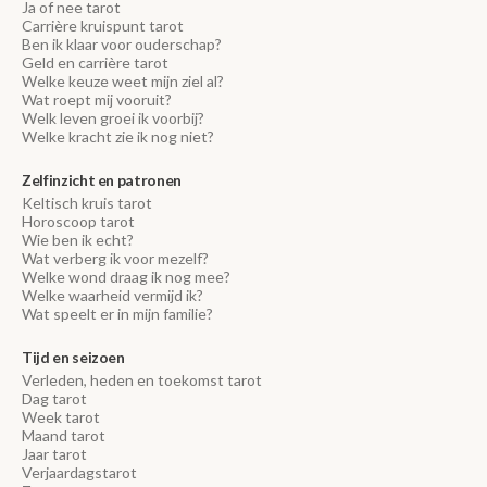
Ja of nee tarot
Carrière kruispunt tarot
Ben ik klaar voor ouderschap?
Geld en carrière tarot
Welke keuze weet mijn ziel al?
Wat roept mij vooruit?
Welk leven groei ik voorbij?
Welke kracht zie ik nog niet?
Zelfinzicht en patronen
Keltisch kruis tarot
Horoscoop tarot
Wie ben ik echt?
Wat verberg ik voor mezelf?
Welke wond draag ik nog mee?
Welke waarheid vermijd ik?
Wat speelt er in mijn familie?
Tijd en seizoen
Verleden, heden en toekomst tarot
Dag tarot
Week tarot
Maand tarot
Jaar tarot
Verjaardagstarot