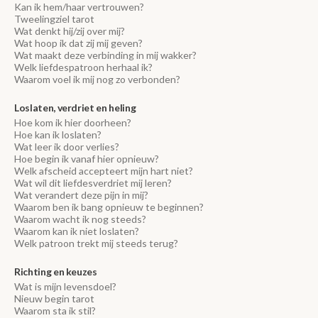
Kan ik hem/haar vertrouwen?
Tweelingziel tarot
Wat denkt hij/zij over mij?
Wat hoop ik dat zij mij geven?
Wat maakt deze verbinding in mij wakker?
Welk liefdespatroon herhaal ik?
Waarom voel ik mij nog zo verbonden?
Loslaten, verdriet en heling
Hoe kom ik hier doorheen?
Hoe kan ik loslaten?
Wat leer ik door verlies?
Hoe begin ik vanaf hier opnieuw?
Welk afscheid accepteert mijn hart niet?
Wat wil dit liefdesverdriet mij leren?
Wat verandert deze pijn in mij?
Waarom ben ik bang opnieuw te beginnen?
Waarom wacht ik nog steeds?
Waarom kan ik niet loslaten?
Welk patroon trekt mij steeds terug?
Richting en keuzes
Wat is mijn levensdoel?
Nieuw begin tarot
Waarom sta ik stil?