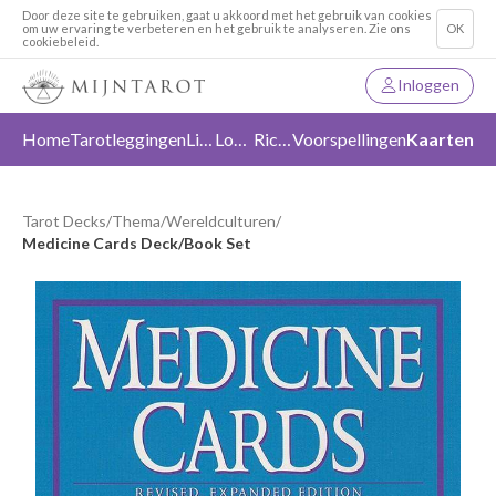
Door deze site te gebruiken, gaat u akkoord met het gebruik van cookies
om uw ervaring te verbeteren en het gebruik te analyseren. Zie ons
OK
cookiebeleid.
Inloggen
Home
Tarotleggingen
Liefde
Loslaten
Richting
Voorspellingen
Kaarten
Tarot Decks
/
Thema
/
Wereldculturen
/
Medicine Cards Deck/Book Set