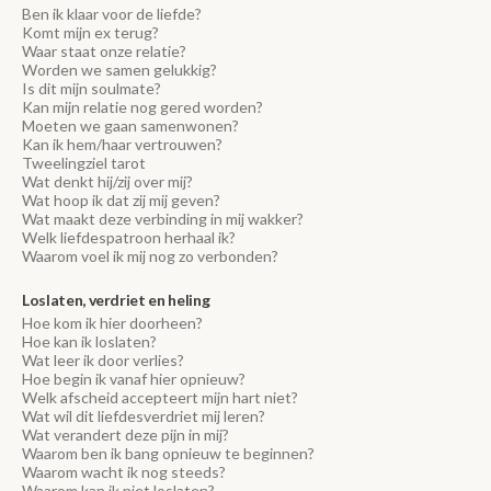
Ben ik klaar voor de liefde?
Komt mijn ex terug?
Waar staat onze relatie?
Worden we samen gelukkig?
Is dit mijn soulmate?
Kan mijn relatie nog gered worden?
Moeten we gaan samenwonen?
Kan ik hem/haar vertrouwen?
Tweelingziel tarot
Wat denkt hij/zij over mij?
Wat hoop ik dat zij mij geven?
Wat maakt deze verbinding in mij wakker?
Welk liefdespatroon herhaal ik?
Waarom voel ik mij nog zo verbonden?
Loslaten, verdriet en heling
Hoe kom ik hier doorheen?
Hoe kan ik loslaten?
Wat leer ik door verlies?
Hoe begin ik vanaf hier opnieuw?
Welk afscheid accepteert mijn hart niet?
Wat wil dit liefdesverdriet mij leren?
Wat verandert deze pijn in mij?
Waarom ben ik bang opnieuw te beginnen?
Waarom wacht ik nog steeds?
Waarom kan ik niet loslaten?