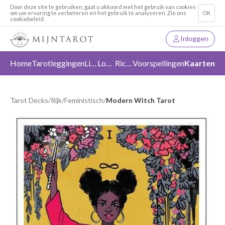
Door deze site te gebruiken, gaat u akkoord met het gebruik van cookies
om uw ervaring te verbeteren en het gebruik te analyseren. Zie ons
OK
cookiebeleid.
Inloggen
Home
Tarotleggingen
Liefde
Loslaten
Richting
Voorspellingen
Kaarten
Tarot Decks
/
Rijk
/
Feministisch
/
Modern Witch Tarot