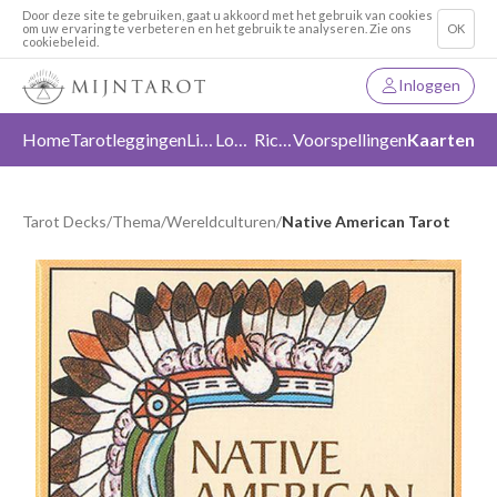
Door deze site te gebruiken, gaat u akkoord met het gebruik van cookies
om uw ervaring te verbeteren en het gebruik te analyseren. Zie ons
OK
cookiebeleid.
Inloggen
Home
Tarotleggingen
Liefde
Loslaten
Richting
Voorspellingen
Kaarten
Tarot Decks
/
Thema
/
Wereldculturen
/
Native American Tarot