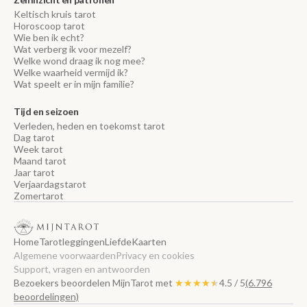
Keltisch kruis tarot
Horoscoop tarot
Wie ben ik echt?
Wat verberg ik voor mezelf?
Welke wond draag ik nog mee?
Welke waarheid vermijd ik?
Wat speelt er in mijn familie?
Tijd en seizoen
Verleden, heden en toekomst tarot
Dag tarot
Week tarot
Maand tarot
Jaar tarot
Verjaardagstarot
Zomertarot
Home
Tarotleggingen
Liefde
Kaarten
Algemene voorwaarden
Privacy en cookies
Support, vragen en antwoorden
Bezoekers beoordelen MijnTarot met
★★★★★
★★★★★
4.5 / 5
(6.796
beoordelingen)