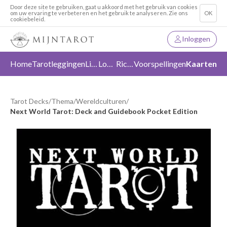
Door deze site te gebruiken, gaat u akkoord met het gebruik van cookies
om uw ervaring te verbeteren en het gebruik te analyseren. Zie ons
OK
cookiebeleid.
Inloggen
Home
Tarotleggingen
Liefde
Loslaten
Richting
Voorspellingen
Kaarten
Tarot Decks
/
Thema
/
Wereldculturen
/
Next World Tarot: Deck and Guidebook Pocket Edition