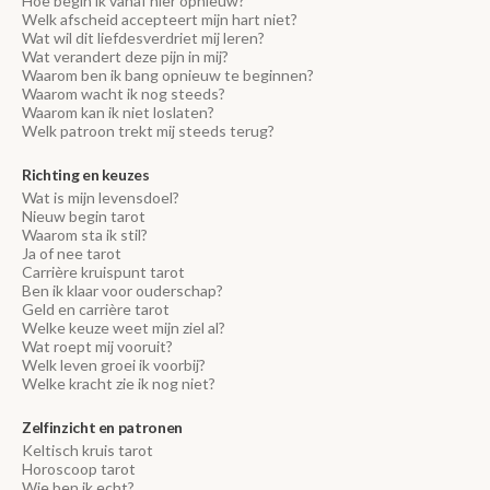
Hoe begin ik vanaf hier opnieuw?
Welk afscheid accepteert mijn hart niet?
Wat wil dit liefdesverdriet mij leren?
Wat verandert deze pijn in mij?
Waarom ben ik bang opnieuw te beginnen?
Waarom wacht ik nog steeds?
Waarom kan ik niet loslaten?
Welk patroon trekt mij steeds terug?
Richting en keuzes
Wat is mijn levensdoel?
Nieuw begin tarot
Waarom sta ik stil?
Ja of nee tarot
Carrière kruispunt tarot
Ben ik klaar voor ouderschap?
Geld en carrière tarot
Welke keuze weet mijn ziel al?
Wat roept mij vooruit?
Welk leven groei ik voorbij?
Welke kracht zie ik nog niet?
Zelfinzicht en patronen
Keltisch kruis tarot
Horoscoop tarot
Wie ben ik echt?