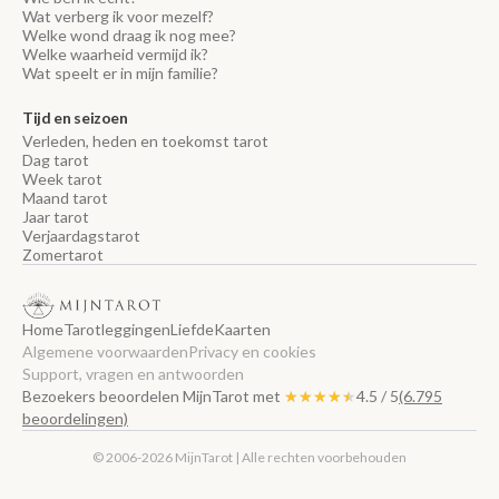
Wat verberg ik voor mezelf?
Welke wond draag ik nog mee?
Welke waarheid vermijd ik?
Wat speelt er in mijn familie?
Tijd en seizoen
Verleden, heden en toekomst tarot
Dag tarot
Week tarot
Maand tarot
Jaar tarot
Verjaardagstarot
Zomertarot
Home
Tarotleggingen
Liefde
Kaarten
Algemene voorwaarden
Privacy en cookies
Support, vragen en antwoorden
Bezoekers beoordelen MijnTarot met
★★★★★
★★★★★
4.5 / 5
(6.795
beoordelingen)
© 2006-2026 MijnTarot | Alle rechten voorbehouden