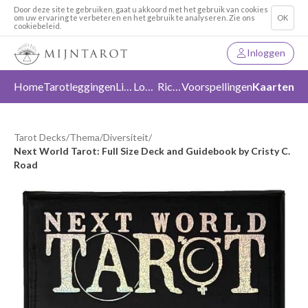
Door deze site te gebruiken, gaat u akkoord met het gebruik van cookies
om uw ervaring te verbeteren en het gebruik te analyseren. Zie ons
OK
cookiebeleid.
Inloggen
Home
Tarotleggingen
Liefde
Loslaten
Richting
Voorspellingen
Kaarten
Tarot Decks
/
Thema
/
Diversiteit
/
Next World Tarot: Full Size Deck and Guidebook by Cristy C.
Road