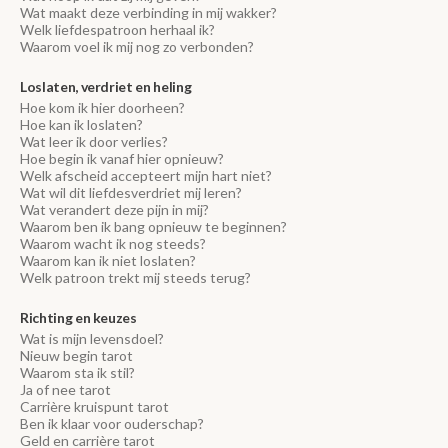
Wat maakt deze verbinding in mij wakker?
Welk liefdespatroon herhaal ik?
Waarom voel ik mij nog zo verbonden?
Loslaten, verdriet en heling
Hoe kom ik hier doorheen?
Hoe kan ik loslaten?
Wat leer ik door verlies?
Hoe begin ik vanaf hier opnieuw?
Welk afscheid accepteert mijn hart niet?
Wat wil dit liefdesverdriet mij leren?
Wat verandert deze pijn in mij?
Waarom ben ik bang opnieuw te beginnen?
Waarom wacht ik nog steeds?
Waarom kan ik niet loslaten?
Welk patroon trekt mij steeds terug?
Richting en keuzes
Wat is mijn levensdoel?
Nieuw begin tarot
Waarom sta ik stil?
Ja of nee tarot
Carrière kruispunt tarot
Ben ik klaar voor ouderschap?
Geld en carrière tarot