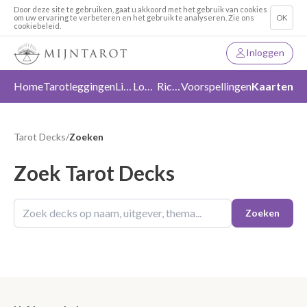
Door deze site te gebruiken, gaat u akkoord met het gebruik van cookies
om uw ervaring te verbeteren en het gebruik te analyseren. Zie ons
OK
cookiebeleid.
Inloggen
Home
Tarotleggingen
Liefde
Loslaten
Richting
Voorspellingen
Kaarten
Tarot Decks
/
Zoeken
Zoek Tarot Decks
Zoeken