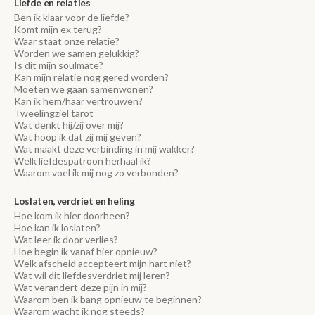
Liefde en relaties
Ben ik klaar voor de liefde?
Komt mijn ex terug?
Waar staat onze relatie?
Worden we samen gelukkig?
Is dit mijn soulmate?
Kan mijn relatie nog gered worden?
Moeten we gaan samenwonen?
Kan ik hem/haar vertrouwen?
Tweelingziel tarot
Wat denkt hij/zij over mij?
Wat hoop ik dat zij mij geven?
Wat maakt deze verbinding in mij wakker?
Welk liefdespatroon herhaal ik?
Waarom voel ik mij nog zo verbonden?
Loslaten, verdriet en heling
Hoe kom ik hier doorheen?
Hoe kan ik loslaten?
Wat leer ik door verlies?
Hoe begin ik vanaf hier opnieuw?
Welk afscheid accepteert mijn hart niet?
Wat wil dit liefdesverdriet mij leren?
Wat verandert deze pijn in mij?
Waarom ben ik bang opnieuw te beginnen?
Waarom wacht ik nog steeds?