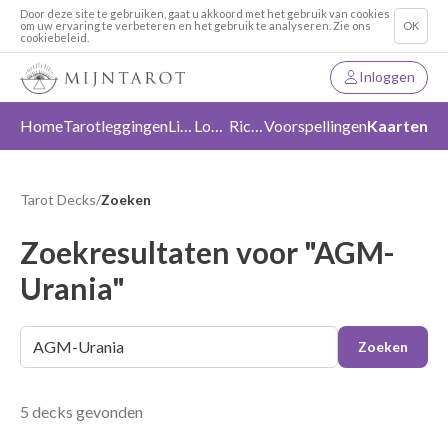
Door deze site te gebruiken, gaat u akkoord met het gebruik van cookies
om uw ervaring te verbeteren en het gebruik te analyseren. Zie ons
OK
cookiebeleid.
Inloggen
Home
Tarotleggingen
Liefde
Loslaten
Richting
Voorspellingen
Kaarten
Tarot Decks
/
Zoeken
Zoekresultaten voor "AGM-
Urania"
Zoeken
5 decks gevonden