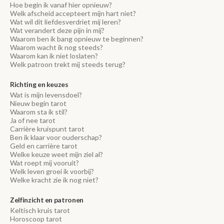
Hoe begin ik vanaf hier opnieuw?
Welk afscheid accepteert mijn hart niet?
Wat wil dit liefdesverdriet mij leren?
Wat verandert deze pijn in mij?
Waarom ben ik bang opnieuw te beginnen?
Waarom wacht ik nog steeds?
Waarom kan ik niet loslaten?
Welk patroon trekt mij steeds terug?
Richting en keuzes
Wat is mijn levensdoel?
Nieuw begin tarot
Waarom sta ik stil?
Ja of nee tarot
Carrière kruispunt tarot
Ben ik klaar voor ouderschap?
Geld en carrière tarot
Welke keuze weet mijn ziel al?
Wat roept mij vooruit?
Welk leven groei ik voorbij?
Welke kracht zie ik nog niet?
Zelfinzicht en patronen
Keltisch kruis tarot
Horoscoop tarot