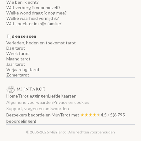
Wie ben ik echt?
Wat verberg ik voor mezelf?
Welke wond draag ik nog mee?
Welke waarheid vermijd ik?
Wat speelt er in mijn familie?
Tijd en seizoen
Verleden, heden en toekomst tarot
Dag tarot
Week tarot
Maand tarot
Jaar tarot
Verjaardagstarot
Zomertarot
Home
Tarotleggingen
Liefde
Kaarten
Algemene voorwaarden
Privacy en cookies
Support, vragen en antwoorden
Bezoekers beoordelen MijnTarot met
★★★★★
★★★★★
4.5 / 5
(6.795
beoordelingen)
© 2006-2026 MijnTarot | Alle rechten voorbehouden