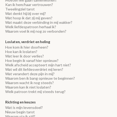
Moeten we gaan samenwonen?
Kan ik hem/haar vertrouwen?
Tweelingziel tarot
Wat denkt hij/zij over mij?
Wat hoop ik dat zij mij geven?
Wat maakt deze verbinding in mij wakker?
Welk liefdespatroon herhaal ik?
Waarom voel ik mij nog zo verbonden?
Loslaten, verdriet en heling
Hoe kom ik hier doorheen?
Hoe kan ik loslaten?
Wat leer ik door verlies?
Hoe begin ik vanaf hier opnieuw?
Welk afscheid accepteert mijn hart niet?
Wat wil dit liefdesverdriet mij leren?
Wat verandert deze pijn in mij?
Waarom ben ik bang opnieuw te beginnen?
Waarom wacht ik nog steeds?
Waarom kan ik niet loslaten?
Welk patroon trekt mij steeds terug?
Richting en keuzes
Wat is mijn levensdoel?
Nieuw begin tarot
Waarom sta ik stil?