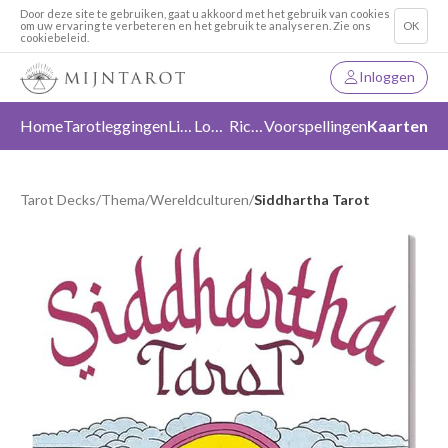
Door deze site te gebruiken, gaat u akkoord met het gebruik van cookies
om uw ervaring te verbeteren en het gebruik te analyseren. Zie ons
OK
cookiebeleid.
Inloggen
Home
Tarotleggingen
Liefde
Loslaten
Richting
Voorspellingen
Kaarten
Tarot Decks
/
Thema
/
Wereldculturen
/
Siddhartha Tarot