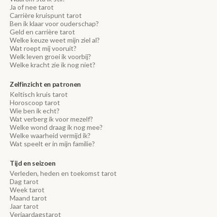
Ja of nee tarot
Carrière kruispunt tarot
Ben ik klaar voor ouderschap?
Geld en carrière tarot
Welke keuze weet mijn ziel al?
Wat roept mij vooruit?
Welk leven groei ik voorbij?
Welke kracht zie ik nog niet?
Zelfinzicht en patronen
Keltisch kruis tarot
Horoscoop tarot
Wie ben ik echt?
Wat verberg ik voor mezelf?
Welke wond draag ik nog mee?
Welke waarheid vermijd ik?
Wat speelt er in mijn familie?
Tijd en seizoen
Verleden, heden en toekomst tarot
Dag tarot
Week tarot
Maand tarot
Jaar tarot
Verjaardagstarot