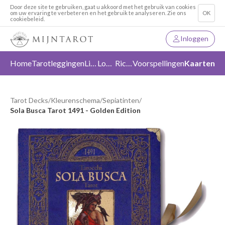
Door deze site te gebruiken, gaat u akkoord met het gebruik van cookies
om uw ervaring te verbeteren en het gebruik te analyseren. Zie ons
OK
cookiebeleid.
Inloggen
Home
Tarotleggingen
Liefde
Loslaten
Richting
Voorspellingen
Kaarten
Tarot Decks
/
Kleurenschema
/
Sepiatinten
/
Sola Busca Tarot 1491 - Golden Edition