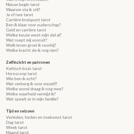
Nieuw begin tarot
Waarom sta ik stil?
Ja of nee tarot
Carrière kruispunt tarot
Ben ik klaar voor ouderschap?
Geld en carrière tarot
Welke keuze weet mijn ziel al?
Wat roept mij vooruit?
Welk leven groei ik voorbij?
Welke kracht zie ik nog niet?
Zelfinzicht en patronen
Keltisch kruis tarot
Horoscoop tarot
Wie ben ik echt?
Wat verberg ik voor mezelf?
Welke wond draag ik nog mee?
Welke waarheid vermijd ik?
Wat speelt er in mijn familie?
Tijd en seizoen
Verleden, heden en toekomst tarot
Dag tarot
Week tarot
Maand tarot