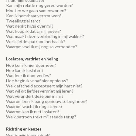
Is dit mijn soulmate?
Kan mijn relatie nog gered worden?
Moeten we gaan samenwonen?
Kan ik hem/haar vertrouwen?
Tweelingziel tarot
Wat denkt hij/zij over mij?
Wat hoop ik dat zij mij geven?
Wat maakt deze verbinding in mij wakker?
Welk liefdespatroon herhaal ik?
Waarom voel ik mij nog zo verbonden?
Loslaten, verdriet en heling
Hoe kom ik hier doorheen?
Hoe kan ik loslaten?
Wat leer ik door verlies?
Hoe begin ik vanaf hier opnieuw?
Welk afscheid accepteert mijn hart niet?
Wat wil dit liefdesverdriet mij leren?
Wat verandert deze pijn in mij?
Waarom ben ik bang opnieuw te beginnen?
Waarom wacht ik nog steeds?
Waarom kan ik niet loslaten?
Welk patroon trekt mij steeds terug?
Richting en keuzes
Wat is mijn levensdoel?