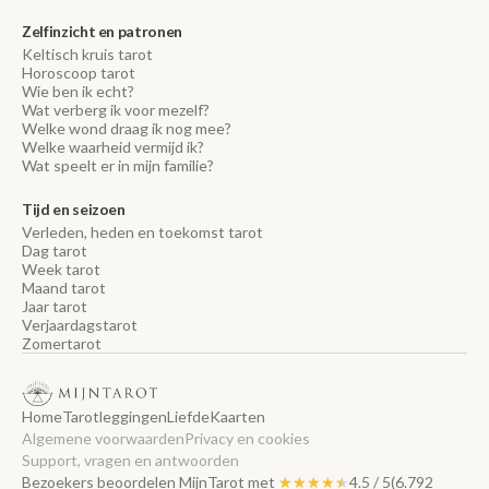
Zelfinzicht en patronen
Keltisch kruis tarot
Horoscoop tarot
Wie ben ik echt?
Wat verberg ik voor mezelf?
Welke wond draag ik nog mee?
Welke waarheid vermijd ik?
Wat speelt er in mijn familie?
Tijd en seizoen
Verleden, heden en toekomst tarot
Dag tarot
Week tarot
Maand tarot
Jaar tarot
Verjaardagstarot
Zomertarot
Home
Tarotleggingen
Liefde
Kaarten
Algemene voorwaarden
Privacy en cookies
Support, vragen en antwoorden
Bezoekers beoordelen MijnTarot met
★★★★★
★★★★★
4.5 / 5
(6.792