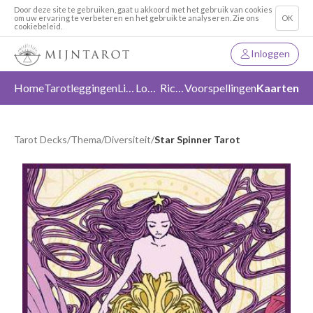
Door deze site te gebruiken, gaat u akkoord met het gebruik van cookies
om uw ervaring te verbeteren en het gebruik te analyseren. Zie ons
OK
cookiebeleid.
Inloggen
Home
Tarotleggingen
Liefde
Loslaten
Richting
Voorspellingen
Kaarten
Tarot Decks
/
Thema
/
Diversiteit
/
Star Spinner Tarot