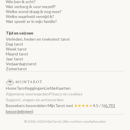
Wie ben ik echt?
Wat verberg ik voor mezelf?
Welke wond draag ik nog mee?
Welke waarheid vermijd ik?
Wat speelt er in mijn familie?
Tijd en seizoen
Verleden, heden en toekomst tarot
Dag tarot
Week tarot
Maand tarot
Jaar tarot
Verjaardagstarot
Zomertarot
Home
Tarotleggingen
Liefde
Kaarten
Algemene voorwaarden
Privacy en cookies
Support, vragen en antwoorden
Bezoekers beoordelen MijnTarot met
★★★★★
★★★★★
4.5 / 5
(6.792
beoordelingen)
© 2006-2026 MijnTarot | Alle rechten voorbehouden