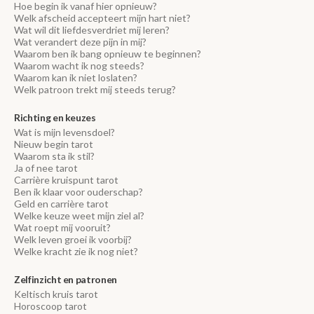
Hoe begin ik vanaf hier opnieuw?
Welk afscheid accepteert mijn hart niet?
Wat wil dit liefdesverdriet mij leren?
Wat verandert deze pijn in mij?
Waarom ben ik bang opnieuw te beginnen?
Waarom wacht ik nog steeds?
Waarom kan ik niet loslaten?
Welk patroon trekt mij steeds terug?
Richting en keuzes
Wat is mijn levensdoel?
Nieuw begin tarot
Waarom sta ik stil?
Ja of nee tarot
Carrière kruispunt tarot
Ben ik klaar voor ouderschap?
Geld en carrière tarot
Welke keuze weet mijn ziel al?
Wat roept mij vooruit?
Welk leven groei ik voorbij?
Welke kracht zie ik nog niet?
Zelfinzicht en patronen
Keltisch kruis tarot
Horoscoop tarot