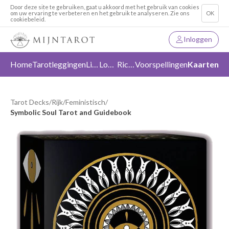
Door deze site te gebruiken, gaat u akkoord met het gebruik van cookies
om uw ervaring te verbeteren en het gebruik te analyseren. Zie ons
OK
cookiebeleid.
Inloggen
Home
Tarotleggingen
Liefde
Loslaten
Richting
Voorspellingen
Kaarten
Tarot Decks
/
Rijk
/
Feministisch
/
Symbolic Soul Tarot and Guidebook