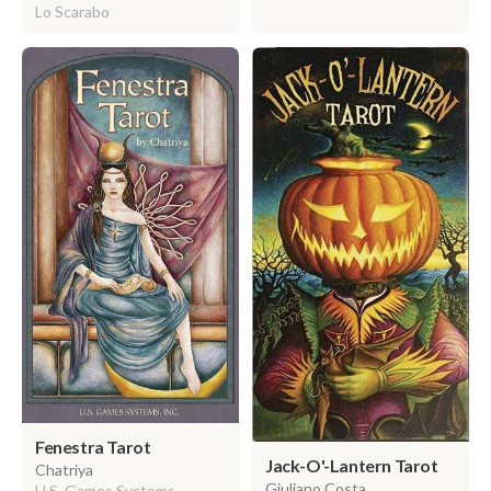
Lo Scarabo
Fenestra Tarot
Jack-O'-Lantern Tarot
Chatriya
Giuliano Costa
U.S. Games Systems