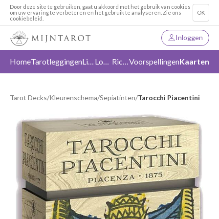
Door deze site te gebruiken, gaat u akkoord met het gebruik van cookies
om uw ervaring te verbeteren en het gebruik te analyseren. Zie ons
OK
cookiebeleid.
Inloggen
Home
Tarotleggingen
Liefde
Loslaten
Richting
Voorspellingen
Kaarten
Tarot Decks
/
Kleurenschema
/
Sepiatinten
/
Tarocchi Piacentini