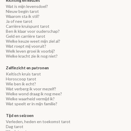
Richting en keuzes
Wat is mijn levensdoel?
Nieuw begin tarot
Waarom sta ik stil?
Ja of nee tarot
Carrière kruispunt tarot
Ben ik klaar voor ouderschap?
Geld en carrière tarot
Welke keuze weet mijn ziel al?
Wat roept mij vooruit?
Welk leven groei ik voorbij?
Welke kracht zie ik nog niet?
Zelfinzicht en patronen
Keltisch kruis tarot
Horoscoop tarot
Wie ben ik echt?
Wat verberg ik voor mezelf?
Welke wond draag ik nog mee?
Welke waarheid vermijd ik?
Wat speelt er in mijn familie?
Tijd en seizoen
Verleden, heden en toekomst tarot
Dag tarot