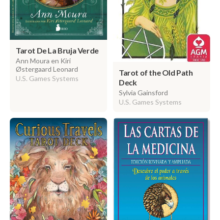
Tarot De La Bruja Verde
Ann Moura en Kiri
Østergaard Leonard
Tarot of the Old Path
U.S. Games Systems
Deck
Sylvia Gainsford
U.S. Games Systems