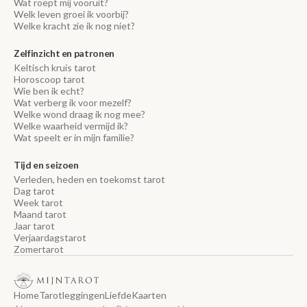
Wat roept mij vooruit?
Welk leven groei ik voorbij?
Welke kracht zie ik nog niet?
Zelfinzicht en patronen
Keltisch kruis tarot
Horoscoop tarot
Wie ben ik echt?
Wat verberg ik voor mezelf?
Welke wond draag ik nog mee?
Welke waarheid vermijd ik?
Wat speelt er in mijn familie?
Tijd en seizoen
Verleden, heden en toekomst tarot
Dag tarot
Week tarot
Maand tarot
Jaar tarot
Verjaardagstarot
Zomertarot
Home
Tarotleggingen
Liefde
Kaarten