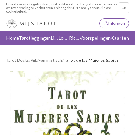
Door deze site te gebruiken, gaat u akkoord met het gebruik van cookies
om uw ervaring te verbeteren en het gebruik te analyseren. Zie ons
OK
cookiebeleid.
Inloggen
Home
Tarotleggingen
Liefde
Loslaten
Richting
Voorspellingen
Kaarten
Tarot Decks
/
Rijk
/
Feministisch
/
Tarot de las Mujeres Sabias