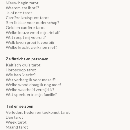
Nieuw begin tarot
Waarom sta ik stil?
Ja of nee tarot
Carrière kruispunt tarot
Ben ik klaar voor ouderschap?
Geld en carrière tarot
Welke keuze weet mijn ziel al?
Wat roept mij vooruit?
Welk leven groei ik voorbij?
Welke kracht zie ik nog niet?
Zelfinzicht en patronen
Keltisch kruis tarot
Horoscoop tarot
Wie ben ik echt?
Wat verberg ik voor mezelf?
Welke wond draag ik nog mee?
Welke waarheid vermijd ik?
Wat speelt er in mijn familie?
Tijd en seizoen
Verleden, heden en toekomst tarot
Dag tarot
Week tarot
Maand tarot