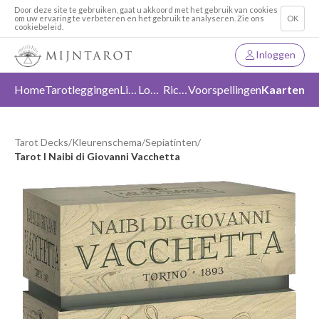
Door deze site te gebruiken, gaat u akkoord met het gebruik van cookies
om uw ervaring te verbeteren en het gebruik te analyseren. Zie ons
OK
cookiebeleid.
Inloggen
Home
Tarotleggingen
Liefde
Loslaten
Richting
Voorspellingen
Kaarten
Tarot Decks
/
Kleurenschema
/
Sepiatinten
/
Tarot I Naibi di Giovanni Vacchetta