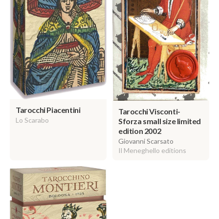
Tarocchi Piacentini
Tarocchi Visconti-
Lo Scarabo
Sforza small size limited
edition 2002
Giovanni Scarsato
Il Meneghello editions