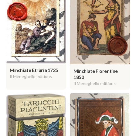
Minchiate Etruria 1725
Minchiate Fiorentine
Il Meneghello editions
1850
Il Meneghello editions