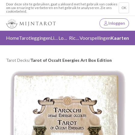
Door deze site te gebruiken, gaat u akkoord met het gebruik van cookies
om uw ervaring te verbeteren en het gebruik te analyseren. Zie ons
OK
cookiebeleid.
Inloggen
Home
Tarotleggingen
Liefde
Loslaten
Richting
Voorspellingen
Kaarten
Tarot Decks
/
Tarot of Occult Energies Art Box Edition