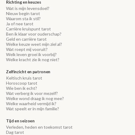
Richting en keuzes
Wat is mijn levensdoel?
Nieuw begin tarot
Waarom sta ik stil?
Ja of nee tarot
Carrière kruispunt tarot
Ben ik klaar voor ouderschap?
Geld en carrière tarot
Welke keuze weet mijn ziel al?
Wat roept mij vooruit?
Welk leven groei ik voorbij?
Welke kracht zie ik nog niet?
Zelfinzicht en patronen
Keltisch kruis tarot
Horoscoop tarot
Wie ben ik echt?
Wat verberg ik voor mezelf?
Welke wond draag ik nog mee?
Welke waarheid vermijd ik?
Wat speelt er in mijn familie?
Tijd en seizoen
Verleden, heden en toekomst tarot
Dag tarot