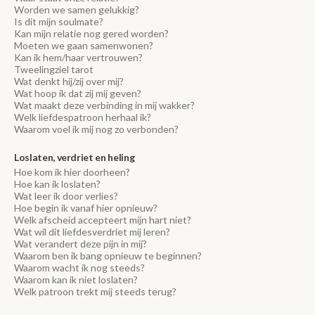
Worden we samen gelukkig?
Is dit mijn soulmate?
Kan mijn relatie nog gered worden?
Moeten we gaan samenwonen?
Kan ik hem/haar vertrouwen?
Tweelingziel tarot
Wat denkt hij/zij over mij?
Wat hoop ik dat zij mij geven?
Wat maakt deze verbinding in mij wakker?
Welk liefdespatroon herhaal ik?
Waarom voel ik mij nog zo verbonden?
Loslaten, verdriet en heling
Hoe kom ik hier doorheen?
Hoe kan ik loslaten?
Wat leer ik door verlies?
Hoe begin ik vanaf hier opnieuw?
Welk afscheid accepteert mijn hart niet?
Wat wil dit liefdesverdriet mij leren?
Wat verandert deze pijn in mij?
Waarom ben ik bang opnieuw te beginnen?
Waarom wacht ik nog steeds?
Waarom kan ik niet loslaten?
Welk patroon trekt mij steeds terug?