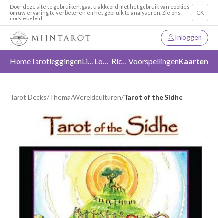
Door deze site te gebruiken, gaat u akkoord met het gebruik van cookies
om uw ervaring te verbeteren en het gebruik te analyseren. Zie ons
OK
cookiebeleid.
Inloggen
Home
Tarotleggingen
Liefde
Loslaten
Richting
Voorspellingen
Kaarten
Tarot Decks
/
Thema
/
Wereldculturen
/
Tarot of the Sidhe