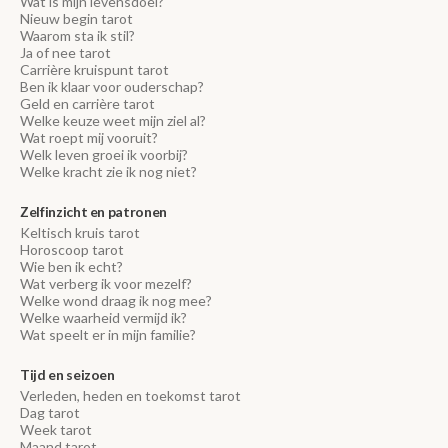
Wat is mijn levensdoel?
Nieuw begin tarot
Waarom sta ik stil?
Ja of nee tarot
Carrière kruispunt tarot
Ben ik klaar voor ouderschap?
Geld en carrière tarot
Welke keuze weet mijn ziel al?
Wat roept mij vooruit?
Welk leven groei ik voorbij?
Welke kracht zie ik nog niet?
Zelfinzicht en patronen
Keltisch kruis tarot
Horoscoop tarot
Wie ben ik echt?
Wat verberg ik voor mezelf?
Welke wond draag ik nog mee?
Welke waarheid vermijd ik?
Wat speelt er in mijn familie?
Tijd en seizoen
Verleden, heden en toekomst tarot
Dag tarot
Week tarot
Maand tarot