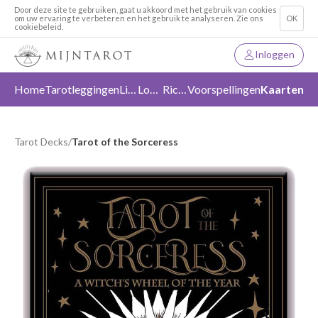
Door deze site te gebruiken, gaat u akkoord met het gebruik van cookies
om uw ervaring te verbeteren en het gebruik te analyseren. Zie ons
OK
cookiebeleid.
Inloggen
Home
Tarotleggingen
Liefde
Loslaten
Richting
Voorspellingen
Kaarten
Tarot Decks
/
Tarot of the Sorceress