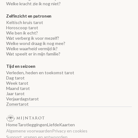
Welke kracht zie ik nog niet?
Zelfinzicht en patronen
Keltisch kruis tarot
Horoscoop tarot
Wie ben ik echt?
Wat verberg ik voor mezelf?
Welke wond draag ik nog mee?
Welke waarheid vermijd ik?
Wat speelt er in mijn familie?
Tijd en seizoen
Verleden, heden en toekomst tarot
Dag tarot
Week tarot
Maand tarot
Jaar tarot
Verjaardagstarot
Zomertarot
Home
Tarotleggingen
Liefde
Kaarten
Algemene voorwaarden
Privacy en cookies
Support, vragen en antwoorden