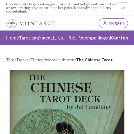
Door deze site te gebruiken, gaat u akkoord met het gebruik van cookies
om uw ervaring te verbeteren en het gebruik te analyseren. Zie ons
OK
cookiebeleid.
Inloggen
Home
Tarotleggingen
Liefde
Loslaten
Richting
Voorspellingen
Kaarten
Tarot Decks
/
Thema
/
Wereldculturen
/
The Chinese Tarot