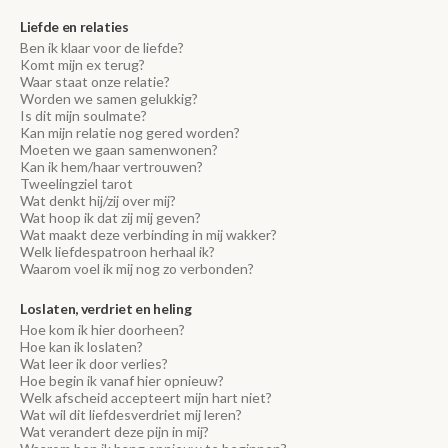
Liefde en relaties
Ben ik klaar voor de liefde?
Komt mijn ex terug?
Waar staat onze relatie?
Worden we samen gelukkig?
Is dit mijn soulmate?
Kan mijn relatie nog gered worden?
Moeten we gaan samenwonen?
Kan ik hem/haar vertrouwen?
Tweelingziel tarot
Wat denkt hij/zij over mij?
Wat hoop ik dat zij mij geven?
Wat maakt deze verbinding in mij wakker?
Welk liefdespatroon herhaal ik?
Waarom voel ik mij nog zo verbonden?
Loslaten, verdriet en heling
Hoe kom ik hier doorheen?
Hoe kan ik loslaten?
Wat leer ik door verlies?
Hoe begin ik vanaf hier opnieuw?
Welk afscheid accepteert mijn hart niet?
Wat wil dit liefdesverdriet mij leren?
Wat verandert deze pijn in mij?