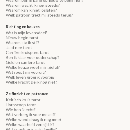
Waarom ben ik bang opnieuw te beginnen?
Waarom wacht ik nog steeds?
Waarom kan ik niet loslaten?
Welk patroon trekt mij steeds terug?
Richting en keuzes
Wat is mijn levensdoel?
Nieuw begin tarot
Waarom sta ik stil?
Ja of nee tarot
Carrière kruispunt tarot
Ben ik klaar voor ouderschap?
Geld en carrière tarot
Welke keuze weet mijn ziel al?
Wat roept mij vooruit?
Welk leven groei ik voorbij?
Welke kracht zie ik nog niet?
Zelfinzicht en patronen
Keltisch kruis tarot
Horoscoop tarot
Wie ben ik echt?
Wat verberg ik voor mezelf?
Welke wond draag ik nog mee?
Welke waarheid vermijd ik?
Wat speelt er in mijn familie?