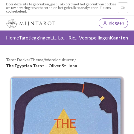
Door deze site te gebruiken, gaat u akkoord met het gebruik van cookies
om uw ervaring te verbeteren en het gebruik te analyseren. Zie ons
OK
cookiebeleid.
Inloggen
Home
Tarotleggingen
Liefde
Loslaten
Richting
Voorspellingen
Kaarten
Tarot Decks
/
Thema
/
Wereldculturen
/
The Egyptian Tarot – Oliver St. John