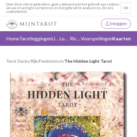
Door deze site te gebruiken, gaat u akkoord met het gebruik van cookies
om uw ervaring te verbeteren en het gebruik te analyseren. Zie ons
OK
cookiebeleid.
Inloggen
Home
Tarotleggingen
Liefde
Loslaten
Richting
Voorspellingen
Kaarten
Tarot Decks
/
Rijk
/
Feministisch
/
The Hidden Light Tarot